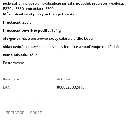
jedlá sůl, vinný ocet (víno-obsahuje
siřičitany
, voda), regulátor kyselosti:
E270 a E330 antioxidant: E300.
Může obsahovat pecky nebo jejich části.
hmotnost:
230 g
hmotnost pevného podílu:
131 g
alergeny:
může obsahovat stopy celeru a vlčího bobu.
skladování
: po otevření uchovejte v ledničce a spotřebujte do 15 dnů.
země původu:
Itálie
Pasterováno.
Kategorie
:
dobroty
EAN
:
8000523002415
ZEPTAT SE
SDÍLET