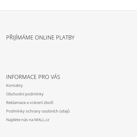
Z
Á
PŘIJÍMÁME ONLINE PLATBY
P
A
T
Í
INFORMACE PRO VÁS
Kontakty
Obchodní podmínky
Reklamace a vrácení zboží
Podmínky ochrany osobních údajů
Najdete nás na MALL.cz