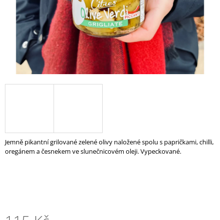
A
J
Í
T
?
HLEDAT
Jemně pikantní grilované zelené olivy naložené spolu s papričkami, chilli,
oregánem a česnekem ve slunečnicovém oleji. Vypeckované.
D
O
P
O
R
U
Č
U