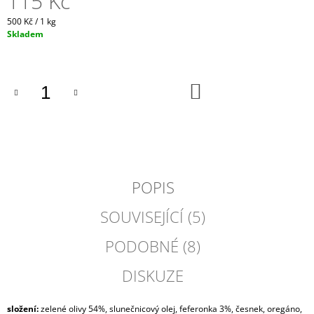
115 Kč
J
Měrná
500 Kč / 1 kg
E
cena:
Skladem
M
E
VERDEJO
DO
ILUSIONISTA,
KOŠÍKU
DO
RUEDA,
ŠPANĚLSKO
420
Kč
POPIS
SOUVISEJÍCÍ (5)
PODOBNÉ (8)
DISKUZE
složení:
zelené olivy 54%, slunečnicový olej, feferonka 3%, česnek, oregáno,