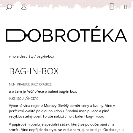
K
Přejít
NÁKUP
M
HLEDAT
na
KOŠÍK
O
PŘIHLÁŠENÍ
ZPĚT
ZPĚT
obsah
Š
Í
C
K
O
P
O
Domů
víno a destiláty
/
bag-in-box
T
BAG-IN-BOX
Ř
E
B
NENÍ KRABICE JAKO KRABICE!
a o čem je řeč? přece o balení bag-in box.
U
JAKÉ JSOU VÝHODY?
J
Výborná vína nejen z Moravy. Skvělý poměr ceny a kvality. Víno v
E
perfektní kvalitě po dlouhou dobu. Snadná manipulace a plně
T
recyklovatelný obal. To vše nabízí víno v balení bag-in-box.
E
V papírovém obalu je speciální sáček, který se po odčerpání vína
smrští. Víno nepřijde do styku se vzduchem, tj. neoxiduje. Oxidace je u
N