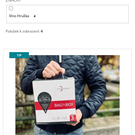
U
J
K
E
Víno Hruška
M
4
T
E
Ů
Položek k zobrazení:
4
TMAVÁ
ČOKOLÁDA,
ŠUFAN
V
179
TIP
Ý
Kč
P
I
S
P
R
O
D
U
K