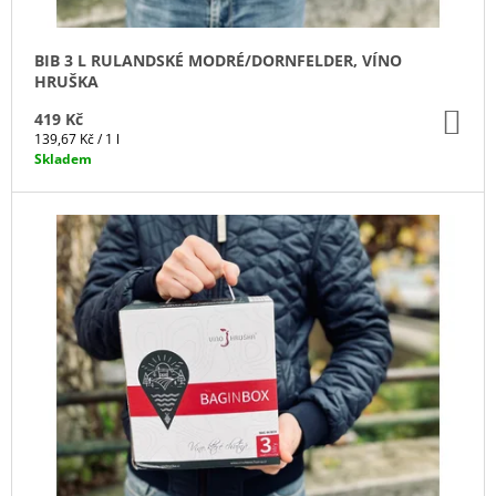
T
Ů
BIB 3 L RULANDSKÉ MODRÉ/DORNFELDER, VÍNO
HRUŠKA
DO
419 Kč
KO
Měrná
139,67 Kč / 1 l
cena:
Skladem