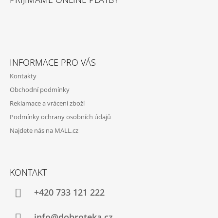
P
K
Y
A
V
T
Ý
P
Í
I
S
INFORMACE PRO VÁS
U
Kontakty
Obchodní podmínky
Reklamace a vrácení zboží
Podmínky ochrany osobních údajů
Najdete nás na MALL.cz
KONTAKT
+420 733 121 222
info@dobroteka.cz