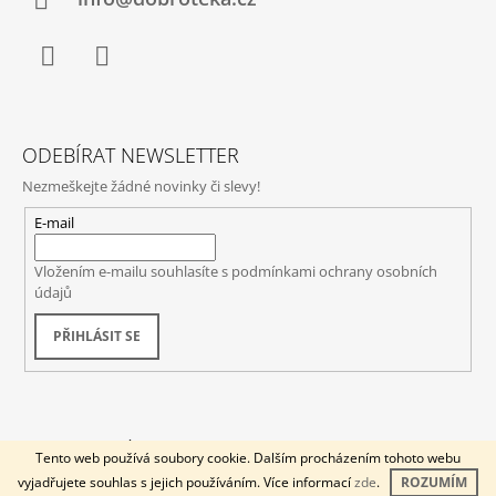
Facebook
Instagram
ODEBÍRAT NEWSLETTER
Nezmeškejte žádné novinky či slevy!
E-mail
Vložením e-mailu souhlasíte s
podmínkami ochrany osobních
údajů
PŘIHLÁSIT SE
© 2026 DOBROTÉKA. Všechna práva vyhrazena.
Vytvořil Shoptet
Tento web používá soubory cookie. Dalším procházením tohoto webu
vyjadřujete souhlas s jejich používáním. Více informací
zde
.
ROZUMÍM