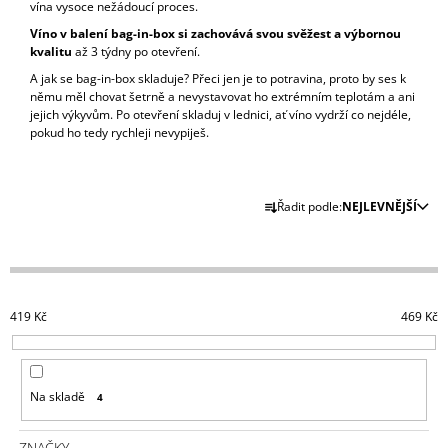
vína vysoce nežádoucí proces.
A
Víno v balení bag-in-box si zachovává svou svěžest a výbornou
J
kvalitu
až 3 týdny po otevření.
Í
A jak se bag-in-box skladuje? Přeci jen je to potravina, proto by ses k
T
němu měl chovat šetrně a nevystavovat ho extrémním teplotám a ani
jejich výkyvům. Po otevření skladuj v lednici, ať víno vydrží co nejdéle,
?
pokud ho tedy rychleji nevypiješ.
Ř
Řadit podle:
NEJLEVNĚJŠÍ
A
HLEDAT
Z
E
N
D
419
Kč
469
Kč
Í
O
P
P
O
R
R
Na skladě
4
O
U
Č
D
U
ZNAČKY