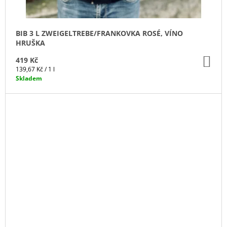
BIB 3 L ZWEIGELTREBE/FRANKOVKA ROSÉ, VÍNO
HRUŠKA
DO
419 Kč
KO
Měrná
139,67 Kč / 1 l
cena:
Skladem