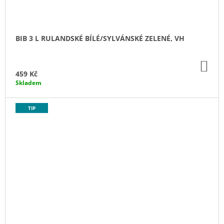
BIB 3 L RULANDSKÉ BÍLÉ/SYLVÁNSKÉ ZELENÉ, VH
DO
KO
459 Kč
Skladem
TIP