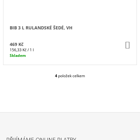
BIB 3 L RULANDSKÉ ŠEDÉ, VH
DO
469 Kč
KO
Měrná
156,33 Kč / 1 l
cena:
Skladem
4
položek celkem
O
V
L
Á
D
A
C
Í
P
Z
R
Á
V
PŘIJÍMÁME ONLINE PLATBY