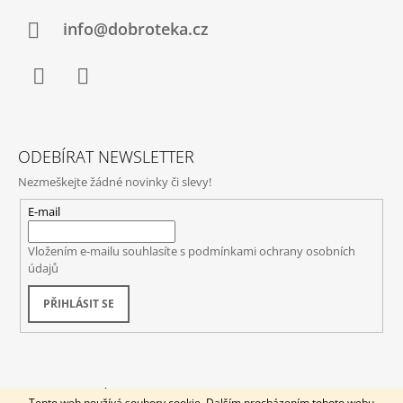
info@dobroteka.cz
Facebook
Instagram
ODEBÍRAT NEWSLETTER
Nezmeškejte žádné novinky či slevy!
E-mail
Vložením e-mailu souhlasíte s
podmínkami ochrany osobních
údajů
PŘIHLÁSIT SE
© 2026 DOBROTÉKA. Všechna práva vyhrazena.
Vytvořil Shoptet
Tento web používá soubory cookie. Dalším procházením tohoto webu