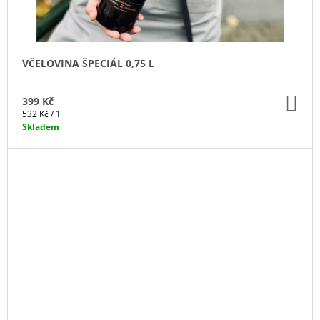
VČELOVINA ŠPECIÁL 0,75 L
DO
399 Kč
KO
Měrná
532 Kč / 1 l
cena:
Skladem