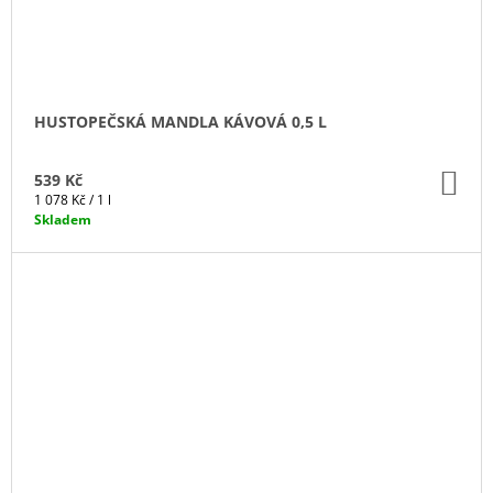
HUSTOPEČSKÁ MANDLA KÁVOVÁ 0,5 L
DO
539 Kč
KO
Měrná
1 078 Kč / 1 l
cena:
Skladem