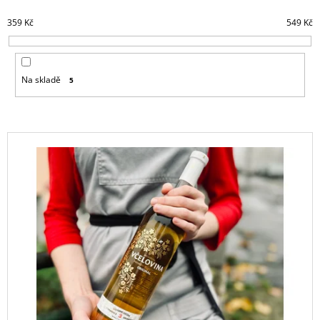
N
A
359
Kč
549
Kč
Í
J
P
Í
R
T
Na skladě
5
O
?
D
U
V
K
Ý
T
HLEDAT
P
Ů
I
S
D
P
O
R
P
O
O
R
D
U
U
Č
U