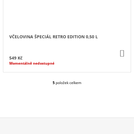
VČELOVINA ŠPECIÁL RETRO EDITION 0,50 L
DO
KO
549 Kč
Momentálně nedostupné
5
položek celkem
O
V
L
Á
D
A
C
Í
P
Z