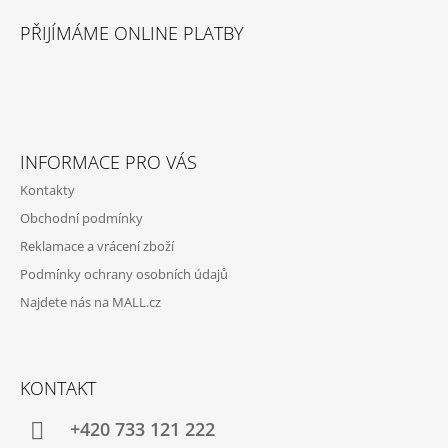
R
Á
V
PŘIJÍMÁME ONLINE PLATBY
P
K
Y
A
V
T
Ý
P
Í
I
S
INFORMACE PRO VÁS
U
Kontakty
Obchodní podmínky
Reklamace a vrácení zboží
Podmínky ochrany osobních údajů
Najdete nás na MALL.cz
KONTAKT
+420 733 121 222