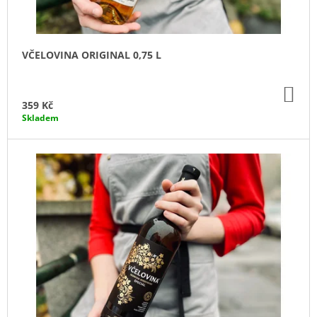
K
J
T
E
Ů
M
E
VČELOVINA ORIGINAL 0,75 L
SVAŘÁK
DO
RAZ
KO
359 Kč
DVA
Skladem
200
ML
85
Kč