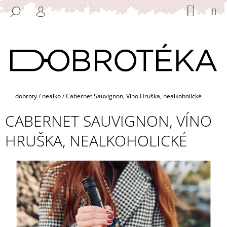
K
Přejít
NÁKUP
M
HLEDAT
na
KOŠÍK
O
PŘIHLÁŠENÍ
ZPĚT
ZPĚT
obsah
Š
Í
C
K
O
P
O
Domů
dobroty
/
nealko
/
Cabernet Sauvignon, Víno Hruška, nealkoholické
T
CABERNET SAUVIGNON, VÍNO
Ř
E
HRUŠKA, NEALKOHOLICKÉ
B
U
J
E
T
E
N