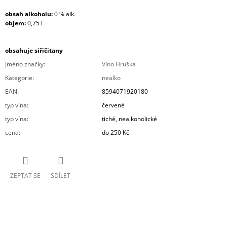
obsah alkoholu:
0 % alk.
objem:
0,75 l
obsahuje siřičitany
Jméno značky
:
Víno Hruška
Kategorie
:
nealko
EAN
:
8594071920180
typ vína
:
červené
typ vína
:
tiché, nealkoholické
cena
:
do 250 Kč
ZEPTAT SE
SDÍLET