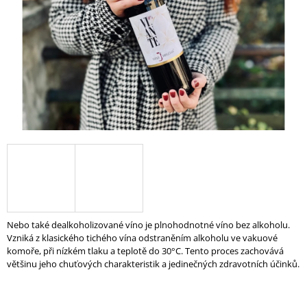
A
J
Í
T
?
HLEDAT
D
Nebo také dealkoholizované víno je plnohodnotné víno bez alkoholu.
O
Vzniká z klasického tichého vína odstraněním alkoholu ve vakuové
P
komoře, při nízkém tlaku a teplotě do 30°C. Tento proces zachovává
O
většinu jeho chuťových charakteristik a jedinečných zdravotních účinků.
R
U
Č
U