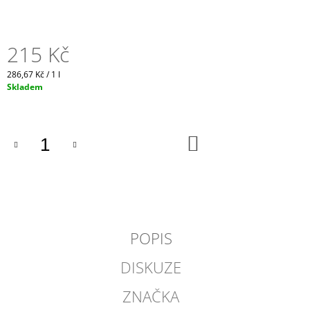
J
E
M
215 Kč
E
Měrná
286,67 Kč / 1 l
VERDEJO
cena:
Skladem
ILUSIONISTA,
DO
RUEDA,
ŠPANĚLSKO
DO
420
KOŠÍKU
Kč
POPIS
DISKUZE
ZNAČKA