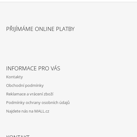
Z
Á
PŘIJÍMÁME ONLINE PLATBY
P
A
T
Í
INFORMACE PRO VÁS
Kontakty
Obchodní podmínky
Reklamace a vrácení zboží
Podmínky ochrany osobních údajů
Najdete nás na MALL.cz