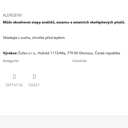
ALERGENY:
Může obsahovat stopy arašídů, sezamu a ostatních skořápkových plodů.
Skladujte v suchu, chraňte před teplem.
Výrobce:
Šufan s.r.o., Holická 1173/49a, 779 00 Olomouc, Česká republika
Kategorie
:
čokoláda
ZEPTAT SE
SDÍLET