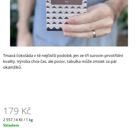
A
J
Í
T
?
Tmavá čokoláda v té nejčistší podobě, jen ze tří surovin prvotřídní
kvality. Výroba chce čas, ale pozor, tabulka může zmizet za pár
okamžiků.
HLEDAT
D
O
179 Kč
P
O
R
Měrná
2 557,14 Kč / 1 kg
U
cena:
Skladem
Č
U