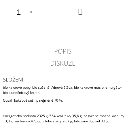
J
E
DO
KOŠÍKU
M
E
SVAŘÁK
RAZ
DVA
200
POPIS
ML
85
DISKUZE
Kč
SLOŽENÍ:
bio kakaové boby, bio sušená třtinová šťáva, bio kakaové máslo, emulgátor
bio slunečnicový lecitin
Obsah kakaové sušiny nejméně 70 %.
energetická hodnota 2325 kJ/554 kcal, tuky 35,6 g, nasycené masné kyseliny
13,3 g, sacharidy 47,5 g, z toho cukry 28,7 g, bílkoviny 8 g, sůl 0,1 g