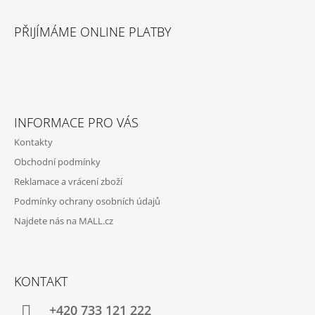
Z
Á
PŘIJÍMÁME ONLINE PLATBY
P
A
T
Í
INFORMACE PRO VÁS
Kontakty
Obchodní podmínky
Reklamace a vrácení zboží
Podmínky ochrany osobních údajů
Najdete nás na MALL.cz
KONTAKT
+420 733 121 222