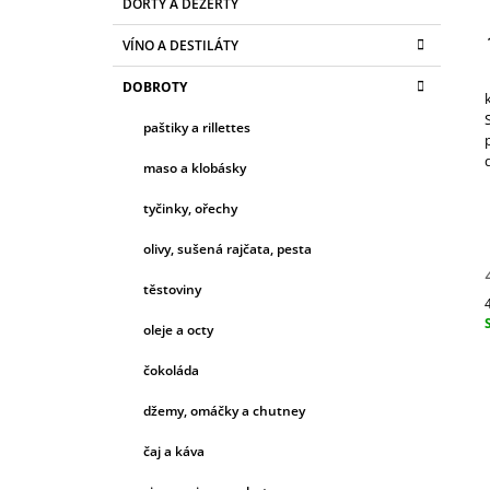
DORTY A DEZERTY
T
A
kategorie
399 Kč
T
R
VÍNO A DESTILÁTY
E
A
G
DOBROTY
N
O
R
N
paštiky a rillettes
I
Í
E
maso a klobásky
P
A
tyčinky, ořechy
N
olivy, sušená rajčata, pesta
E
těstoviny
L
c
oleje a octy
čokoláda
džemy, omáčky a chutney
čaj a káva