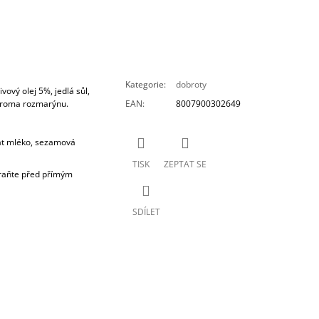
Kategorie
:
dobroty
ový olej 5%, jedlá sůl,
aroma rozmarýnu.
EAN
:
8007900302649
at mléko, sezamová
TISK
ZEPTAT SE
hraňte před přímým
SDÍLET