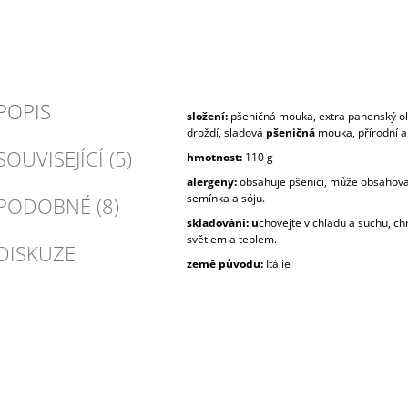
POPIS
složení:
p
šeničná
mouka, extra panenský oliv
droždí, sladová
pšeničná
mouka, přírodní 
SOUVISEJÍCÍ (5)
hmotnost:
110 g
alergeny:
o
bsahuje pšenici, může obsahov
semínka a sóju.
PODOBNÉ (8)
skladování: u
chovejte v chladu a suchu, c
světlem a teplem.
DISKUZE
země původu:
Itálie