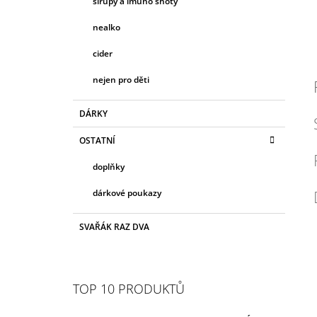
sirupy a imuno shoty
nealko
cider
nejen pro děti
DÁRKY
OSTATNÍ
doplňky
dárkové poukazy
SVAŘÁK RAZ DVA
TOP 10 PRODUKTŮ