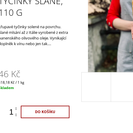
TYČINKY SLANÉ,
ŠPANĚLSKO
1 100 Kč
420 Kč
110 G
křupavé tyčinky solené na povrchu.
Slané mlsání až z Itálie vyrobené z extra
panenského olivového oleje. Vynikající
doplněk k vínu nebo jen tak....
46 Kč
Měrná
418,18 Kč / 1 kg
ena:
Skladem
DO KOŠÍKU