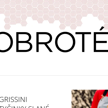
CO POTŘEBUJETE NAJÍT?
HLEDAT
DOPORUČUJEME
GRISSINI
VERDEJO ILUSIONISTA, DO RUEDA,
VÍNO & DOBROT