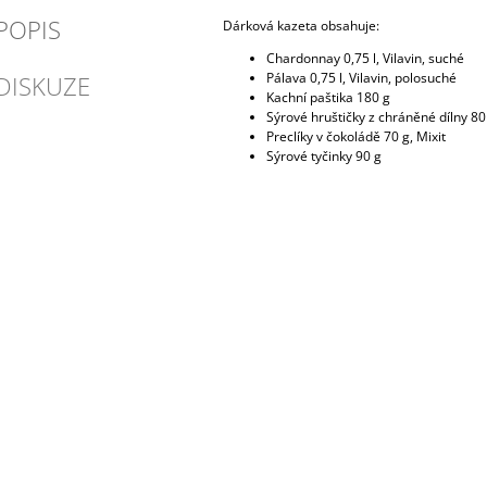
POPIS
Dárková kazeta obsahuje:
Chardonnay 0,75 l, Vilavin, suché
Pálava 0,75 l, Vilavin, polosuché
DISKUZE
Kachní paštika 180 g
Sýrové hruštičky z chráněné dílny 80
Preclíky v čokoládě 70 g, Mixit
Sýrové tyčinky 90 g