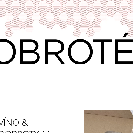
CO POTŘEBUJETE NAJÍT?
HLEDAT
DOPORUČUJEME
VÍNO &
VERDEJO ILUSIONISTA, DO RUEDA,
VÍNO & DOBROT