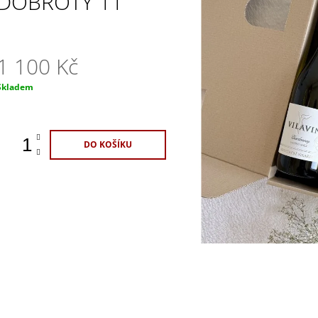
DOBROTY 11
ŠPANĚLSKO
1 100 Kč
420 Kč
1 100 Kč
Měrná
Skladem
ena:
DO KOŠÍKU