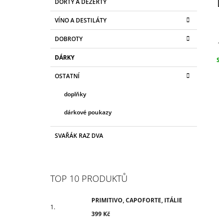
DORTY A DEZERTY
T
A
kategorie
399 Kč
T
R
VÍNO A DESTILÁTY
E
A
G
DOBROTY
N
O
R
N
DÁRKY
I
Í
c
E
OSTATNÍ
P
A
doplňky
N
dárkové poukazy
E
L
SVAŘÁK RAZ DVA
TOP 10 PRODUKTŮ
PRIMITIVO, CAPOFORTE, ITÁLIE
399 Kč