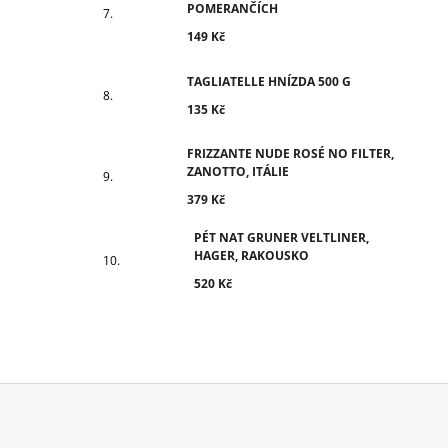
POMERANČÍCH
149 Kč
TAGLIATELLE HNÍZDA 500 G
135 Kč
FRIZZANTE NUDE ROSÉ NO FILTER,
ZANOTTO, ITÁLIE
379 Kč
PÉT NAT GRUNER VELTLINER,
HAGER, RAKOUSKO
520 Kč
Z