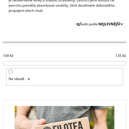
je neuvěřitelně lehký a snadno stravitelný, zatímco jeho textura na
A
povrchu pomáhá absorbovat omáčky, čímž dosáhnete dokonalého
propojení všech chutí.
J
Ř
Í
Řadit podle:
NEJLEVNĚJŠÍ
A
T
Z
?
E
N
109
Kč
135
Kč
Í
P
HLEDAT
R
Na skladě
3
O
D
D
U
O
P
V
K
O
Ý
T
R
P
U
Ů
Č
I
U