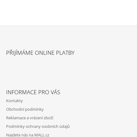
L
Á
D
A
C
Í
P
Z
R
Á
V
PŘIJÍMÁME ONLINE PLATBY
P
K
Y
A
V
T
Ý
P
Í
I
S
INFORMACE PRO VÁS
U
Kontakty
Obchodní podmínky
Reklamace a vrácení zboží
Podmínky ochrany osobních údajů
Najdete nás na MALL.cz