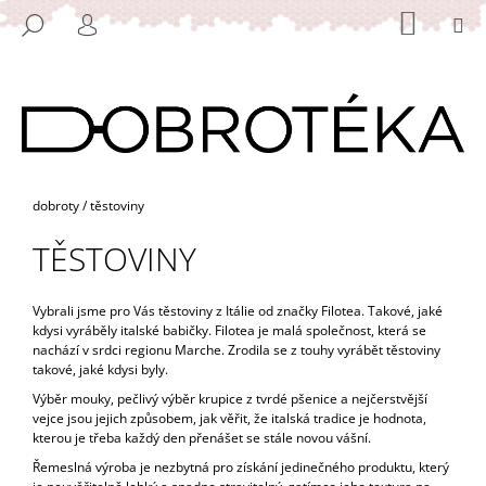
K
Přejít
NÁKUP
M
HLEDAT
na
KOŠÍK
O
PŘIHLÁŠENÍ
ZPĚT
ZPĚT
obsah
Š
Í
C
K
O
P
O
Domů
dobroty
/
těstoviny
T
TĚSTOVINY
Ř
E
B
Vybrali jsme pro Vás těstoviny z Itálie od značky Filotea. T
akové, jaké
kdysi vyráběly italské babičky.
Filotea je malá společnost, která se
U
nachází v srdci regionu Marche. Zrodila se z touhy vyrábět těstoviny
J
takové, jaké kdysi byly.
E
Výběr mouky, pečlivý výběr krupice z tvrdé pšenice a nejčerstvější
vejce jsou jejich způsobem, jak věřit, že italská tradice je hodnota,
T
kterou je třeba každý den přenášet se stále novou vášní.
E
Řemeslná výroba je nezbytná pro získání jedinečného produktu, který
N