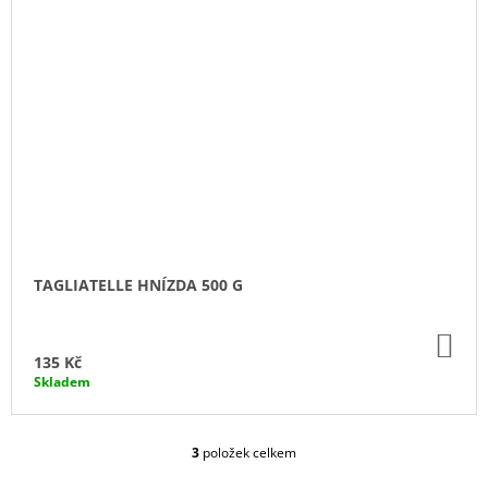
TAGLIATELLE HNÍZDA 500 G
DO
KO
135 Kč
Skladem
3
položek celkem
O
V