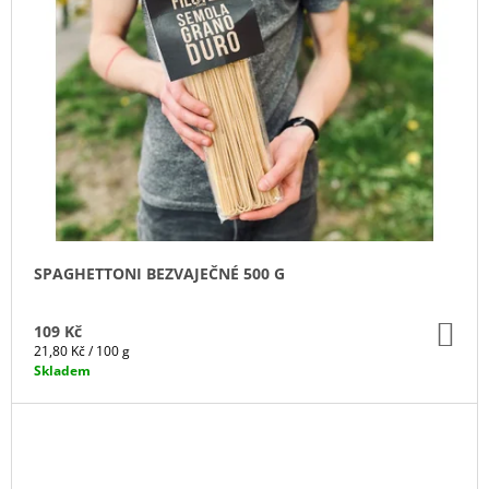
SPAGHETTONI BEZVAJEČNÉ 500 G
DO
109 Kč
KO
Měrná
21,80 Kč / 100 g
cena:
Skladem