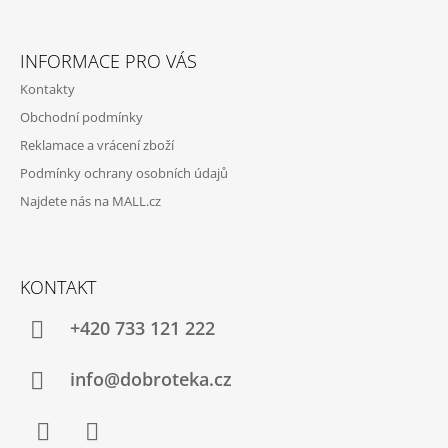
T
Í
INFORMACE PRO VÁS
Kontakty
Obchodní podmínky
Reklamace a vrácení zboží
Podmínky ochrany osobních údajů
Najdete nás na MALL.cz
KONTAKT
+420 733 121 222
info@dobroteka.cz