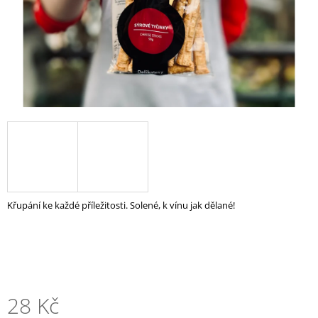
A
J
Í
T
?
HLEDAT
Křupání ke každé příležitosti. Solené, k vínu jak dělané!
D
O
P
O
R
U
28 Kč
Č
U