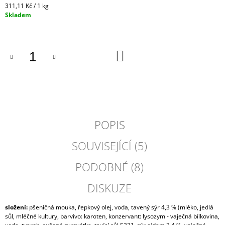
Měrná
311,11 Kč / 1 kg
J
cena:
Skladem
E
M
E
DO
KOŠÍKU
FRIZZANTE
NUDE
ROSÉ
NO
FILTER,
ZANOTTO,
ITÁLIE
POPIS
379
Kč
SOUVISEJÍCÍ (5)
PODOBNÉ (8)
DISKUZE
složení:
pšeničná mouka, řepkový olej, voda, tavený sýr 4,3 % (mléko, jedlá
sůl, mléčné kultury, barvivo: karoten, konzervant: lysozym - vaječná bílkovina,