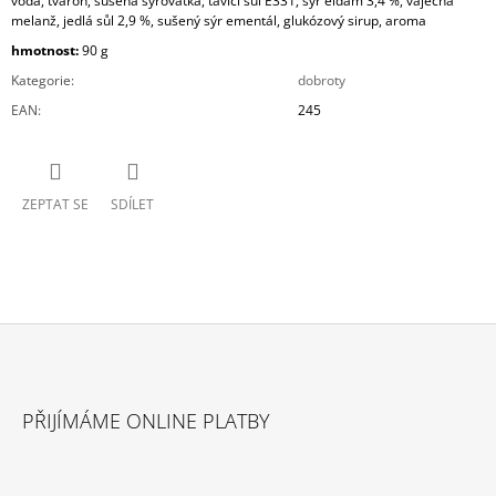
voda, tvaroh, sušená syrovátka, tavící sůl E331, sýr eidam 3,4 %, vaječná
melanž, jedlá sůl 2,9 %, sušený sýr ementál, glukózový sirup, aroma
hmotnost:
90 g
Kategorie
:
dobroty
EAN
:
245
ZEPTAT SE
SDÍLET
Z
Á
PŘIJÍMÁME ONLINE PLATBY
P
A