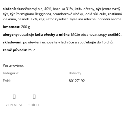
složení:
slunečnicový olej 40%, bazalka 31%,
kešu
ořechy,
sýr
(extra tvrdý
sýr
,
sýr
Parmigiano Reggiano), bramborové vločky, jedlá sůl, cukr, rostlinná
vláknina, česnek 0,7%, regulátor kyselosti: kyselina mléčná, přírodní aroma.
hmotnost:
200 g
alergeny:
obsahuje
kešu ořechy
a
mléko.
Může obsahovat stopy
arašídů.
skladování:
po otevření uchovejte v ledničce a spotřebujte do 15 dnů.
země původu:
Itálie
Pasterováno.
Kategorie
:
dobroty
EAN
:
80127192
ZEPTAT SE
SDÍLET