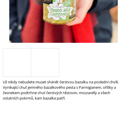
A
J
Í
T
?
HLEDAT
Už nikdy nebudete muset shánět čerstvou bazalku na poslední chvíli.
Vynikající chuť jemného bazalkového pesta s Parmigianem, oříšky a
D
česnekem podtrhne chuť čerstvých těstovin, mozzarelly a všech
O
ostatních pokrmů, kam bazalka patří.
P
O
R
U
Č
U