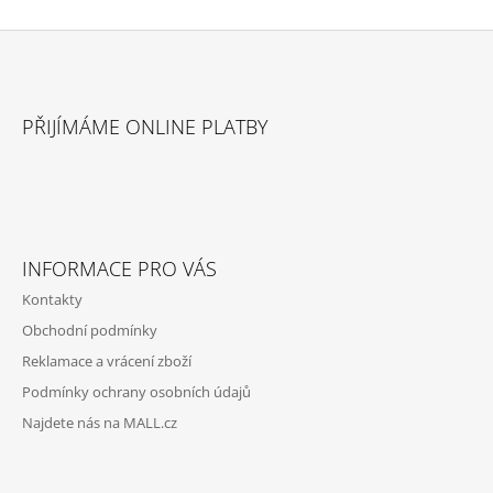
Z
Á
PŘIJÍMÁME ONLINE PLATBY
P
A
T
Í
INFORMACE PRO VÁS
Kontakty
Obchodní podmínky
Reklamace a vrácení zboží
Podmínky ochrany osobních údajů
Najdete nás na MALL.cz