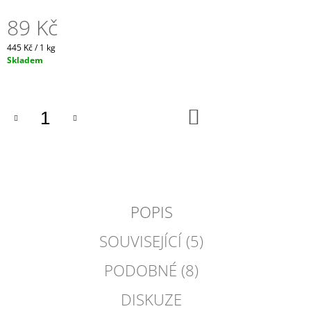
J
89 Kč
E
M
Měrná
445 Kč / 1 kg
E
cena:
Skladem
FRIZZANTE
NUDE
ROSÉ
DO
NO
KOŠÍKU
FILTER,
ZANOTTO,
ITÁLIE
379
Kč
POPIS
SOUVISEJÍCÍ (5)
PODOBNÉ (8)
DISKUZE