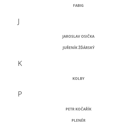
A
FABIG
J
J
Í
T
?
JAROSLAV OSIČKA
JUŘENÍK ŽĎÁRSKÝ
K
HLEDAT
KOLBY
P
D
O
P
O
PETR KOČAŘÍK
R
U
PLENÉR
Č
U