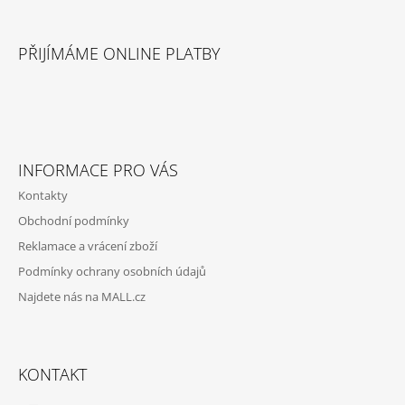
Z
Á
PŘIJÍMÁME ONLINE PLATBY
P
A
T
Í
INFORMACE PRO VÁS
Kontakty
Obchodní podmínky
Reklamace a vrácení zboží
Podmínky ochrany osobních údajů
Najdete nás na MALL.cz
KONTAKT