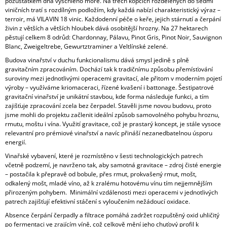
pozůstatkem dna vyschlého moře. Na třech kopcích rozdělených do sedmi
A
viničních tratí s rozdílným podložím, kdy každá nabízí charakteristický výraz –
terroir, má VILAVIN 18 vinic. Každodenní péče o keře, jejich stárnutí a čerpání
J
živin z větších a větších hloubek dává osobitější hrozny. Na 27 hektarech
Í
pěstují celkem 8 odrůd: Chardonnay, Pálavu, Pinot Gris, Pinot Noir, Sauvignon
Blanc, Zweigeltrebe, Gewurtztraminer a Veltlínské zelené.
T
Budova vinařství v duchu funkcionalismu dává smysl jedině s plně
?
gravitačním zpracováním. Dochází tak k tradičnímu způsobu přemísťování
suroviny mezi jednotlivými operacemi gravitací, ale přitom v moderním pojetí
výroby – využíváme kriomaceraci, řízené kvašení i battonage. Šestipatrové
gravitační vinařství je unikátní stavbou, kde forma následuje funkci, a tím
zajišťuje zpracování zcela bez čerpadel. Stavěli jsme novou budovu, proto
jsme mohli do projektu začlenit ideální způsob samovolného pohybu hroznu,
HLEDAT
rmutu, moštu i vína. Využití gravitace, což je prastarý koncept, je stále vysoce
relevantní pro prémiové vinařství a navíc přináší nezanedbatelnou úsporu
energií.
Vinařské vybavení, které je rozmístěno v šesti technologických patrech
D
včetně podzemí, je navrženo tak, aby samotná gravitace – zdroj čisté energie
O
– postačila k přepravě od bobule, přes rmut, prokvašený rmut, mošt,
P
odkalený mošt, mladé víno, až k zralému hotovému vínu tím nejjemnějším
O
přirozeným pohybem. Minimální vzdálenosti mezi operacemi v jednotlivých
R
patrech zajišťují efektivní stáčení s vyloučením nežádoucí oxidace.
U
Č
Absence čerpání čerpadly a filtrace pomáhá zadržet rozpuštěný oxid uhličitý
po fermentaci ve zrajícím víně, což celkově mění jeho chuťový profil k
U