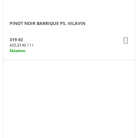
PINOT NOIR BARRIQUE PS, VILAVIN
DO
319 Kč
KO
Měrná
425,33 Kč / 1 l
cena:
Skladem