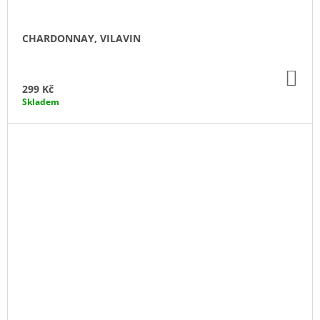
CHARDONNAY, VILAVIN
DO
KO
299 Kč
Skladem