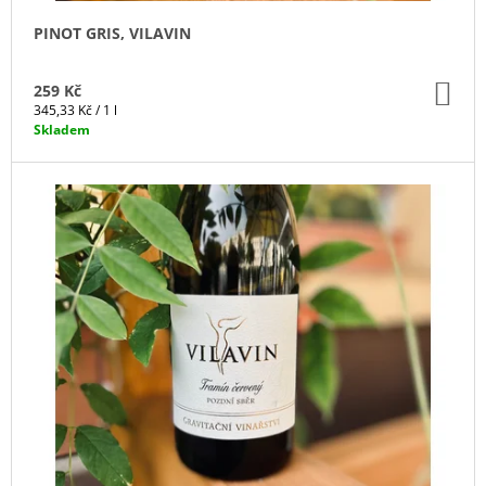
Ů
PINOT GRIS, VILAVIN
DO
259 Kč
KO
Měrná
345,33 Kč / 1 l
cena:
Skladem