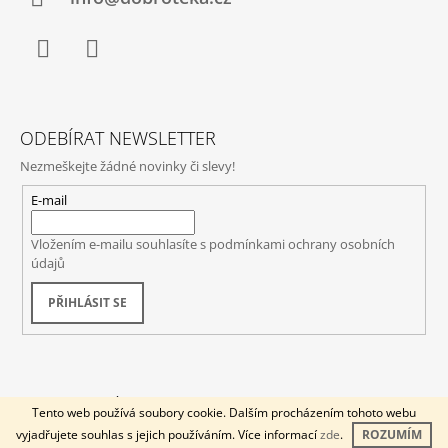
Facebook
Instagram
ODEBÍRAT NEWSLETTER
Nezmeškejte žádné novinky či slevy!
E-mail
Vložením e-mailu souhlasíte s
podmínkami ochrany osobních
údajů
PŘIHLÁSIT SE
© 2026 DOBROTÉKA. Všechna práva vyhrazena.
Vytvořil Shoptet
Tento web používá soubory cookie. Dalším procházením tohoto webu
vyjadřujete souhlas s jejich používáním. Více informací
zde
.
ROZUMÍM