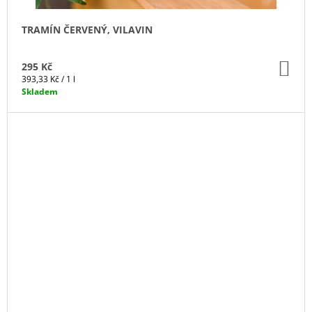
TRAMÍN ČERVENÝ, VILAVIN
DO
295 Kč
KO
Měrná
393,33 Kč / 1 l
cena:
Skladem