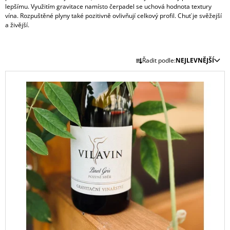
lepšímu. Využitím gravitace namísto čerpadel se uchová hodnota textury
J
vína. Rozpuštěné plyny také pozitivně ovlivňují celkový profil. Chuť je svěžejší
E
a živější.
M
E
Ř
VERDEJO
Řadit podle:
NEJLEVNĚJŠÍ
A
ILUSIONISTA,
V
DO
Z
Ý
RUEDA,
E
ŠPANĚLSKO
P
N
420
I
Kč
Í
S
P
P
R
R
O
O
D
D
U
U
K
K
T
T
Ů