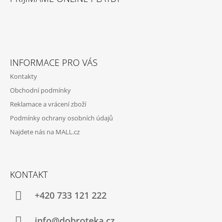
P
K
Y
A
V
T
Ý
P
Í
I
S
INFORMACE PRO VÁS
U
Kontakty
Obchodní podmínky
Reklamace a vrácení zboží
Podmínky ochrany osobních údajů
Najdete nás na MALL.cz
KONTAKT
+420 733 121 222
info@dobroteka.cz