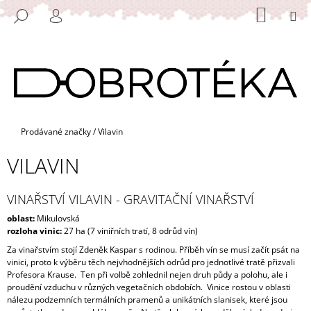
K
Přejít
NÁKUP
M
HLEDAT
na
KOŠÍK
O
PŘIHLÁŠENÍ
ZPĚT
ZPĚT
obsah
Š
Í
C
K
O
P
O
Domů
Prodávané značky
/
Vilavin
T
VILAVIN
Ř
E
B
VINAŘSTVÍ VILAVIN - GRAVITAČNÍ VINAŘSTVÍ
U
oblast:
Mikulovská
rozloha vinic:
27 ha (7 viniřních tratí, 8 odrůd vín)
J
Za vinařstvím stojí Zdeněk Kaspar s rodinou.
Příběh vín se musí začít psát na
E
vinici, proto k výběru těch nejvhodnějších odrůd pro jednotlivé tratě přizvali
T
Profesora Krause. Ten při volbě zohlednil nejen druh půdy a polohu, ale i
E
proudění vzduchu v různých vegetačních obdobích. Vinice rostou v oblasti
nálezu podzemních termálních pramenů a unikátních slanisek, které jsou
N