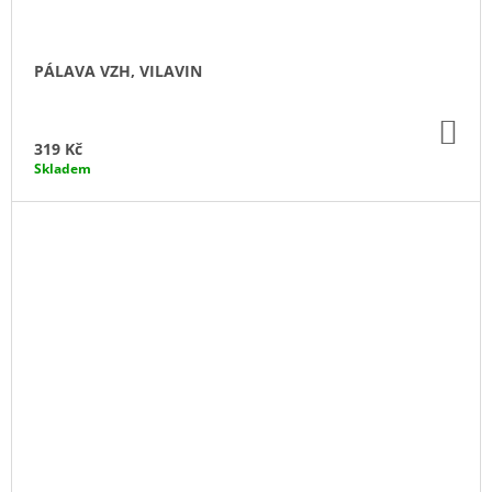
PÁLAVA VZH, VILAVIN
DO
KO
319 Kč
Skladem