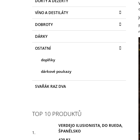
ŠPANĚLSKO
DORTY A DEZERTY
T
A
kategorie
T
420 Kč
R
VÍNO A DESTILÁTY
E
A
G
DOBROTY
N
O
R
N
DÁRKY
I
Í
E
OSTATNÍ
P
A
doplňky
N
dárkové poukazy
E
L
SVAŘÁK RAZ DVA
TOP 10 PRODUKTŮ
VERDEJO ILUSIONISTA, DO RUEDA,
ŠPANĚLSKO
420 Kč