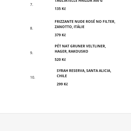
TAGLIATELLE HNÍZDA 500 G
135 Kč
FRIZZANTE NUDE ROSÉ NO FILTER,
ZANOTTO, ITÁLIE
379 Kč
PÉT NAT GRUNER VELTLINER,
HAGER, RAKOUSKO
520 Kč
SYRAH RESERVA, SANTA ALICIA,
CHILE
299 Kč
Z