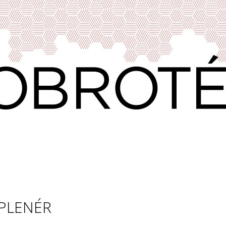
CO POTŘEBUJETE NAJÍT?
HLEDAT
DOPORUČUJEME
PLENÉR
VÍNO & DOBROTY 11
PRAŽENÁ ZRNKO