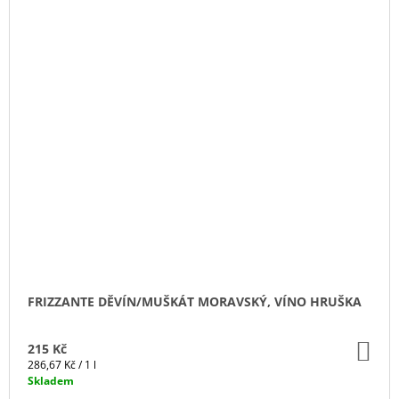
FRIZZANTE DĚVÍN/MUŠKÁT MORAVSKÝ, VÍNO HRUŠKA
DO
215 Kč
KO
Měrná
286,67 Kč / 1 l
cena:
Skladem