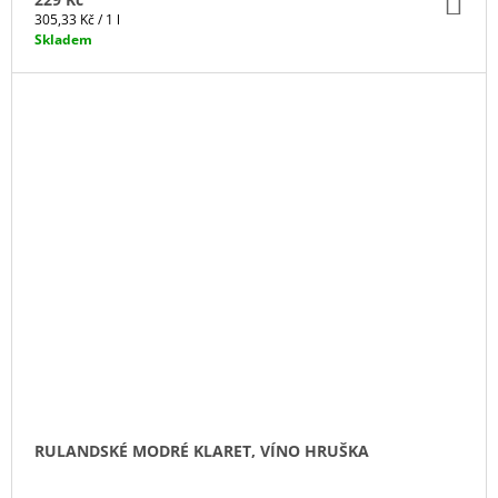
DO
KO
Měrná
305,33 Kč / 1 l
cena:
Skladem
RULANDSKÉ MODRÉ KLARET, VÍNO HRUŠKA