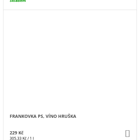
cena:
Skladem
FRANKOVKA PS, VÍNO HRUŠKA
DO
229 Kč
KO
Měrná
305,33 Kč / 1 l