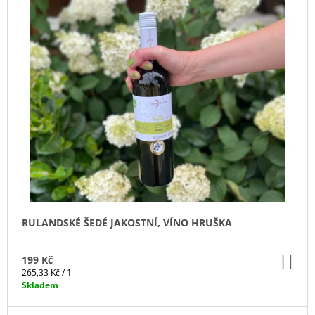
J
E
M
E
PRAŽENÁ
ZRNKOVÁ
KÁVA
HOME
OFFICE
329
Kč
RULANDSKÉ ŠEDÉ JAKOSTNÍ, VÍNO HRUŠKA
DO
199 Kč
KO
Měrná
265,33 Kč / 1 l
cena:
Skladem