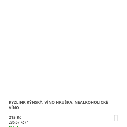
RYZLINK RÝNSKÝ, VÍNO HRUŠKA, NEALKOHOLICKÉ
VÍNO
DO
215 Kč
KO
Měrná
286,67 Kč / 1 l