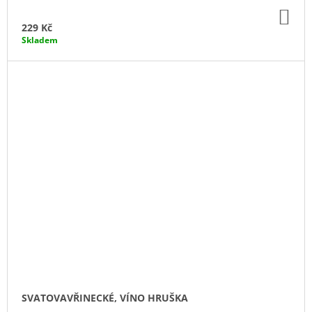
DO
KO
229 Kč
Skladem
SVATOVAVŘINECKÉ, VÍNO HRUŠKA