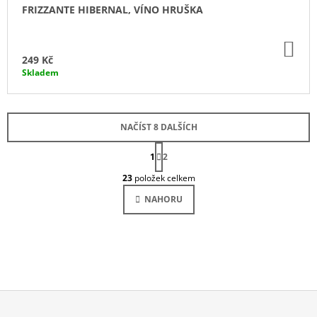
FRIZZANTE HIBERNAL, VÍNO HRUŠKA
DO
KO
249 Kč
Skladem
NAČÍST 8 DALŠÍCH
S
1
T
2
O
R
23
položek celkem
Á
V
N
L
NAHORU
K
Á
O
D
V
Á
A
N
C
Í
Í
P
R
V
K