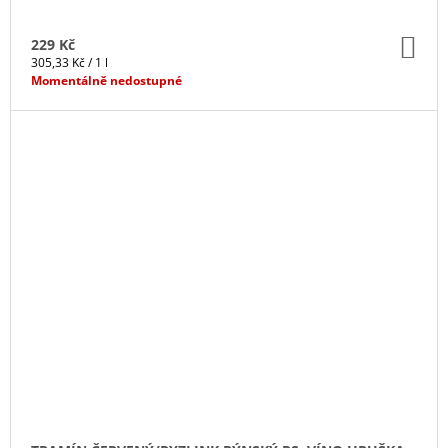
DO
229 Kč
KO
Měrná
305,33 Kč / 1 l
cena:
Momentálně nedostupné