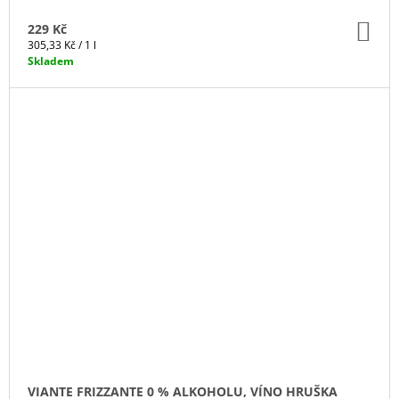
DO
229 Kč
KO
Měrná
305,33 Kč / 1 l
cena:
Skladem
VIANTE FRIZZANTE 0 % ALKOHOLU, VÍNO HRUŠKA