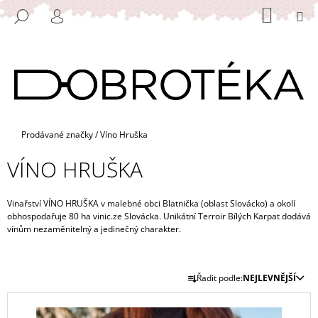
K
Přejít
NÁKUP
M
HLEDAT
na
KOŠÍK
O
PŘIHLÁŠENÍ
ZPĚT
ZPĚT
obsah
Š
Í
C
K
O
P
O
Domů
Prodávané značky
/
Víno Hruška
T
VÍNO HRUŠKA
Ř
E
B
Vinařství VÍNO HRUŠKA v malebné obci Blatnička (oblast Slovácko) a okolí
obhospodařuje 80 ha vinic.ze Slovácka. Unikátní Terroir Bílých Karpat dodává
U
ví­nům nezaměnitelný a jedinečný charakter.
J
E
Ř
T
Řadit podle:
NEJLEVNĚJŠÍ
A
E
V
Z
N