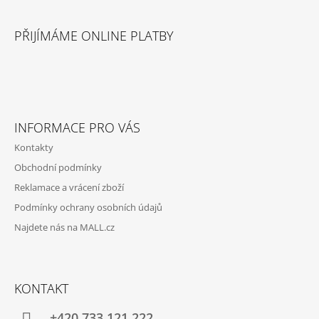
Z
Y
Á
V
PŘIJÍMÁME ONLINE PLATBY
Ý
P
P
A
I
S
T
U
Í
INFORMACE PRO VÁS
Kontakty
Obchodní podmínky
Reklamace a vrácení zboží
Podmínky ochrany osobních údajů
Najdete nás na MALL.cz
KONTAKT
+420 733 121 222