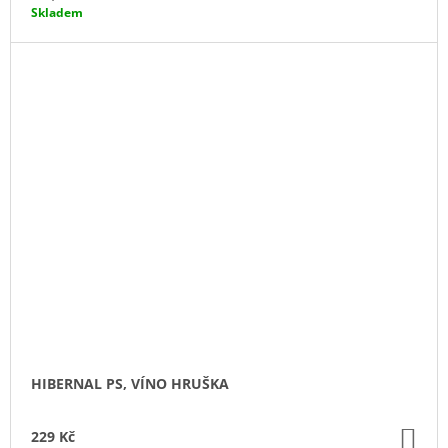
cena:
Skladem
HIBERNAL PS, VÍNO HRUŠKA
DO
229 Kč