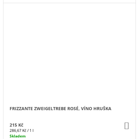
FRIZZANTE ZWEIGELTREBE ROSÉ, VÍNO HRUŠKA
DO
215 Kč
KO
Měrná
286,67 Kč / 1 l
cena:
Skladem