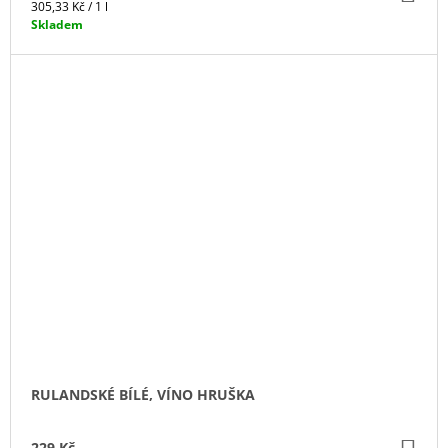
KO
Měrná
305,33 Kč / 1 l
cena:
Skladem
RULANDSKÉ BÍLÉ, VÍNO HRUŠKA
229 Kč