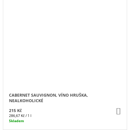
CABERNET SAUVIGNON, VÍNO HRUŠKA,
NEALKOHOLICKÉ
DO
215 Kč
KO
Měrná
286,67 Kč / 1 l
cena:
Skladem