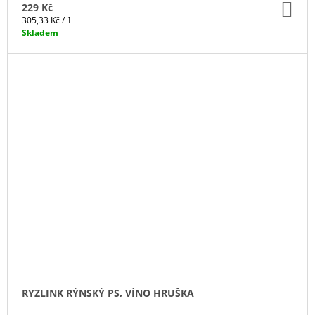
DO
229 Kč
KO
Měrná
305,33 Kč / 1 l
cena:
Skladem
RYZLINK RÝNSKÝ PS, VÍNO HRUŠKA