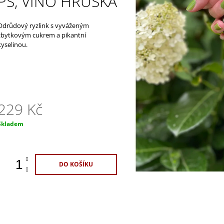
PS, VÍNO HRUŠKA
1 100 Kč
329 Kč
Odrůdový ryzlink s vyváženým
zbytkovým cukrem a pikantní
kyselinou.
229 Kč
Měrná
Skladem
ena:
DO KOŠÍKU