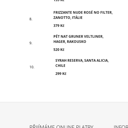
FRIZZANTE NUDE ROSÉ NO FILTER,
ZANOTTO, ITÁLIE
379 Kč
PÉT NAT GRUNER VELTLINER,
HAGER, RAKOUSKO
520 Kč
SYRAH RESERVA, SANTA ALICIA,
CHILE
299 Kč
Z
Á
PŘIJÍMÁME ONLINE PLATBY
INFO