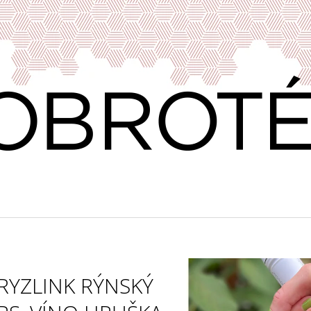
CO POTŘEBUJETE NAJÍT?
HLEDAT
DOPORUČUJEME
RYZLINK RÝNSKÝ
VÍNO & DOBROTY 11
PRAŽENÁ ZRNKO