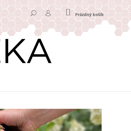
NÁKUPNÍ
HLEDAT
KOŠÍK
Prázdný košík
PŘIHLÁŠENÍ
Následující
VÁ KÁVA HOME OFFICE