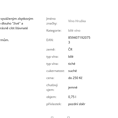
u, vyváženým zbytkovým
Jméno
Víno Hruška
o dlouho "živé" a
značky
:
rásně cítit šťavnaté
Kategorie
:
bílé víno
859407192075
krmům.
EAN
:
3
země
:
ČR
typ vína
:
bílé
typ vína
:
tiché
cukernatost
:
suché
cena
:
do 250 Kč
chuťový
jemné
vjem
:
objem
:
0,75 l
přívlastek
:
pozdní sběr