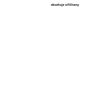
obsahuje siřičitany