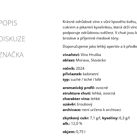
POPIS
Krásné odrůdové víno s vůní lipového květ
cukrem a pikantní kyselinkou, která drží vín
podporuje odrůdovou svěžest. V chuti jsou k
DISKUZE
broskve a příjemné medové tóny.
Doporučujeme jako lehký aperitiv a k před
ZNAČKA
vinařství:
Víno Hruška
oblast:
Morava, Slovácko
ročník:
2024
přívlastek:
kabinetní
typ:
suché / tiché / bílé
aromatický profil:
ovocné
struktura chuti:
lehká,
ovocná
charakter vína:
lehké
uzávěr:
šroubový
archivace:
není určeno k archivaci
zbytkový cukr:
7,1 g/l,
kyseliny:
6,3 g/l
alk.:
12,0 %
objem:
0,75 l