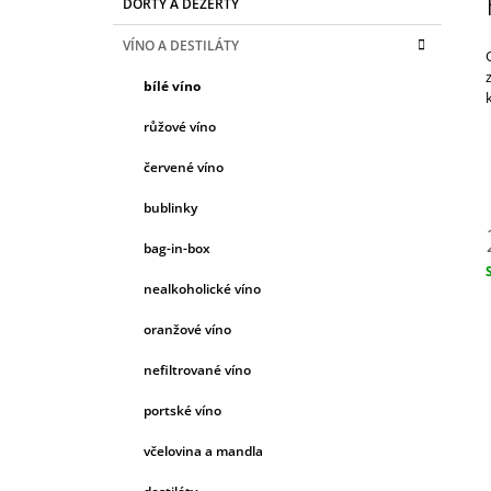
ŠPANĚLSKO
DORTY A DEZERTY
T
A
kategorie
T
420 Kč
R
VÍNO A DESTILÁTY
E
A
G
bílé víno
N
O
R
N
růžové víno
I
Í
E
červené víno
P
A
bublinky
N
bag-in-box
E
nealkoholické víno
c
L
oranžové víno
nefiltrované víno
portské víno
včelovina a mandla