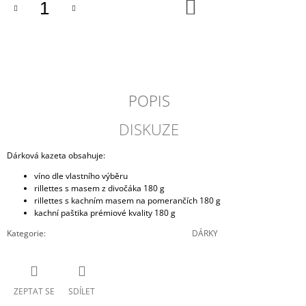
DO
J
KOŠÍKU
E
M
E
VÍNO
&
POPIS
DOBROTY
11
DISKUZE
1
100
Dárková kazeta obsahuje:
Kč
víno dle vlastního výběru
rillettes s masem z divočáka 180 g
rillettes s kachním masem na pomerančích 180 g
kachní paštika prémiové kvality 180 g
Kategorie
:
DÁRKY
ZEPTAT SE
SDÍLET