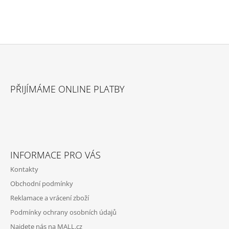
Z
Á
PŘIJÍMÁME ONLINE PLATBY
P
A
T
Í
INFORMACE PRO VÁS
Kontakty
Obchodní podmínky
Reklamace a vrácení zboží
Podmínky ochrany osobních údajů
Najdete nás na MALL.cz