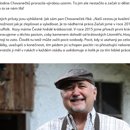
1 100 Kč
329 Kč
Rodina Chovanečků prorazila výrobou uzenin. To jim ale nestačilo a začali si děla
A to se nám líbí!
Jejich pršuty jsou vyhlášené. Jak sám pan Chovaneček říká: „Naší cestou je kvali
možnosti jak je zlepšovat a vylaďovat. Je to nádherná práce.
Začali jsme v roce 20
Suffolk. Kozy máme České hnědé krátkosrsté. V roce 2015 jsme přivezli první kr
pracujeme u těchto pastvin, coby kamenem dohodil od královských Litoměřic.
Hosp
stojí to zato. Člověk tu totiž může zažít pocit svobody. Pocit, kdy si utahaný po c
dálky, uvažuješ o konečnosti, tím pádem jsi schopen pocítit i to přesahující nekone
protože ji měl v rukách v každém stádiu a uvědomuje si kolik je za tím lidské práce