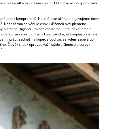
t vše od začátku až do konce sami. Od chovu až po zpracování.
tní pršut bez kompromisů. Neustále se učíme a objevujeme nové
13. Naše farma se věnuje chovu kříženců ovcí plemene
ávy plemene Higland. Rovněž včelaříme. Sami pak žijeme a
odářství je celkem dřina, v kopci se říká, že dvojnásobná, ale
elodenní práci, sedneš na kopec a podíváš se kolem sebe a do
čno. Člověk si pak opravdu váží každé z činnosti a surovin,
.“