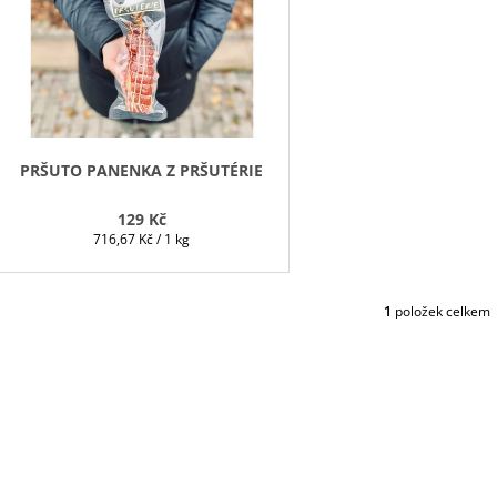
S
P
R
O
D
PRŠUTO PANENKA Z PRŠUTÉRIE
U
129 Kč
K
Měrná
716,67 Kč / 1 kg
T
cena:
Ů
1
položek celkem
O
V
L
Á
D
A
C
Í
P