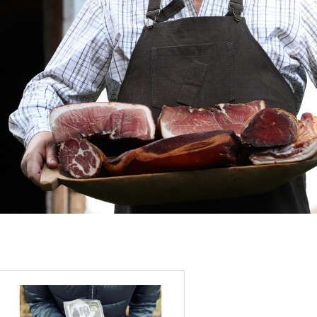
V
Ý
P