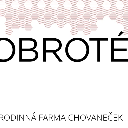
CO POTŘEBUJETE NAJÍT?
HLEDAT
DOPORUČUJEME
RODINNÁ FARMA CHOVANEČEK
VÍNO & DOBROTY 11
PRAŽENÁ ZRNKO