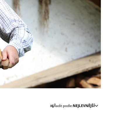
Ř
Řadit podle:
NEJLEVNĚJŠÍ
A
Z
E