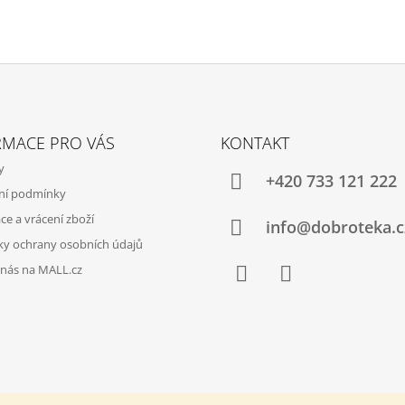
R
V
K
Y
V
Ý
P
I
RMACE PRO VÁS
KONTAKT
S
U
y
+420 733 121 222
ní podmínky
e a vrácení zboží
info@dobroteka.c
y ochrany osobních údajů
 nás na MALL.cz
Facebook
Instagram