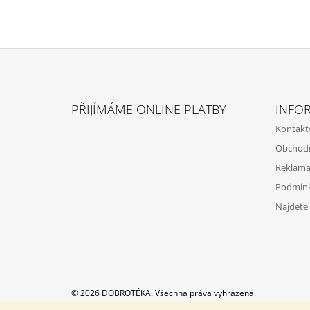
Z
Á
PŘIJÍMÁME ONLINE PLATBY
INFO
P
Kontakt
A
Obchod
T
Reklamac
Í
Podmínk
Najdete
© 2026 DOBROTÉKA. Všechna práva vyhrazena.