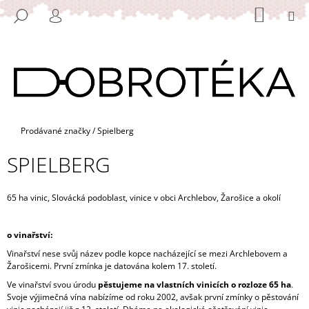
K
Přejít
NÁKUP
M
HLEDAT
na
KOŠÍK
O
PŘIHLÁŠENÍ
ZPĚT
ZPĚT
obsah
Š
Í
C
K
O
P
O
Domů
Prodávané značky
/
Spielberg
T
SPIELBERG
Ř
E
B
65 ha vinic, Slovácká podoblast, vinice v obci Archlebov, Žarošice a okolí
U
J
o vinařství:
E
Vinařství nese svůj název podle kopce nacházející se mezi Archlebovem a
Žarošicemi. První zmínka je datována kolem 17. století.
T
Ve vinařství svou úrodu
pěstujeme na vlastních vinicích o rozloze 65 ha
.
E
Svoje výjimečná vína nabízíme od roku 2002, avšak první zmínky o pěstování
N