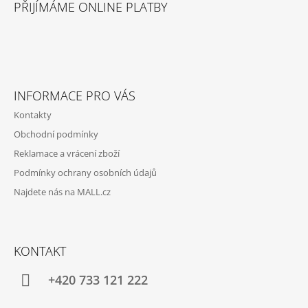
Á
V
PŘIJÍMÁME ONLINE PLATBY
P
K
Y
A
V
T
Ý
P
Í
I
S
INFORMACE PRO VÁS
U
Kontakty
Obchodní podmínky
Reklamace a vrácení zboží
Podmínky ochrany osobních údajů
Najdete nás na MALL.cz
KONTAKT
+420 733 121 222