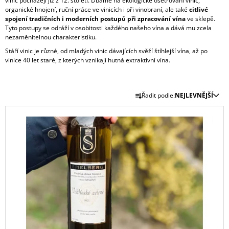
vinic pocházejí již z 12. století. Dbáme na ekologické ošetřování vinic,
A
organické hnojení, ruční práce ve vinicích i při vinobraní, ale také
citlivé
spojení tradičních i moderních postupů při zpracování vína
ve sklepě.
J
Tyto postupy se odráží v osobitosti každého našeho vína a dává mu zcela
Í
nezaměnitelnou charakteristiku.
T
Stáří vinic je různé, od mladých vinic dávajících svěží štíhlejší vína, až po
vinice 40 let staré, z kterých vznikají hutná extraktivní vína.
?
Ř
Řadit podle:
NEJLEVNĚJŠÍ
A
V
Z
HLEDAT
Ý
E
P
N
I
Í
D
S
P
O
P
P
R
R
O
O
R
O
D
U
D
Č
U
U