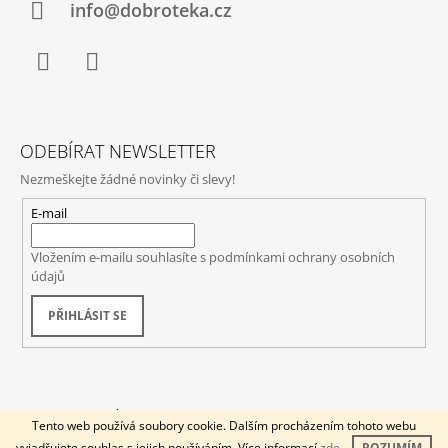
info@dobroteka.cz
Facebook
Instagram
ODEBÍRAT NEWSLETTER
Nezmeškejte žádné novinky či slevy!
E-mail
Vložením e-mailu souhlasíte s
podmínkami ochrany osobních
údajů
PŘIHLÁSIT SE
© 2026 DOBROTÉKA. Všechna práva vyhrazena.
Vytvořil Shoptet
Tento web používá soubory cookie. Dalším procházením tohoto webu
vyjadřujete souhlas s jejich používáním. Více informací
zde
.
ROZUMÍM