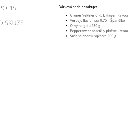
POPIS
Dárková sada obsahuje:
Gruner Veltiner 0,75 l, Hager, Rakou
Verdejo Ilusionista 0,75 l, Španělko
DISKUZE
Olivy na grilu 230 g
Peppersweet papričky plněné krém
Sušená cherry rajčátka 200 g