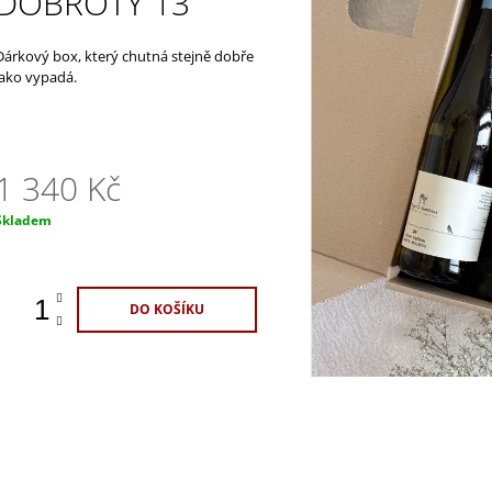
DOBROTY 13
1 100 Kč
329 Kč
Dárkový box, který chutná stejně dobře
jako vypadá.
1 340 Kč
Měrná
Skladem
ena:
DO KOŠÍKU