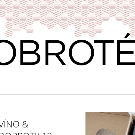
CO POTŘEBUJETE NAJÍT?
HLEDAT
DOPORUČUJEME
VÍNO &
VÍNO & DOBROTY 11
PRAŽENÁ ZRNKO