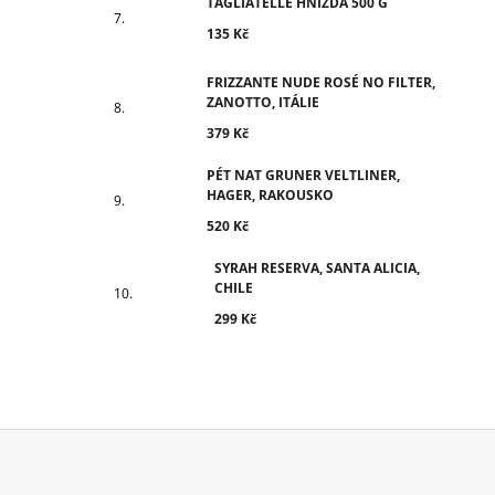
TAGLIATELLE HNÍZDA 500 G
135 Kč
FRIZZANTE NUDE ROSÉ NO FILTER,
ZANOTTO, ITÁLIE
379 Kč
PÉT NAT GRUNER VELTLINER,
HAGER, RAKOUSKO
520 Kč
SYRAH RESERVA, SANTA ALICIA,
CHILE
299 Kč
Z