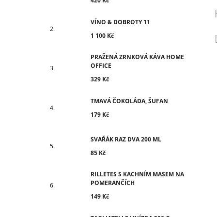
420 Kč
VÍNO & DOBROTY 11
1 100 Kč
PRAŽENÁ ZRNKOVÁ KÁVA HOME
OFFICE
329 Kč
TMAVÁ ČOKOLÁDA, ŠUFAN
179 Kč
SVAŘÁK RAZ DVA 200 ML
85 Kč
RILLETES S KACHNÍM MASEM NA
POMERANČÍCH
149 Kč