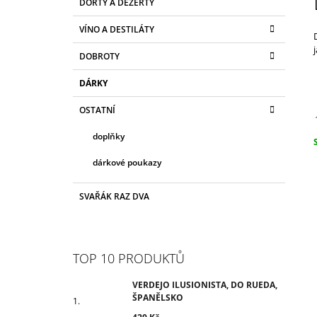
ŠPANĚLSKO
DORTY A DEZERTY
T
A
kategorie
T
420 Kč
R
VÍNO A DESTILÁTY
E
A
G
DOBROTY
N
O
R
N
DÁRKY
I
Í
E
OSTATNÍ
P
A
doplňky
N
c
dárkové poukazy
E
L
SVAŘÁK RAZ DVA
TOP 10 PRODUKTŮ
VERDEJO ILUSIONISTA, DO RUEDA,
ŠPANĚLSKO