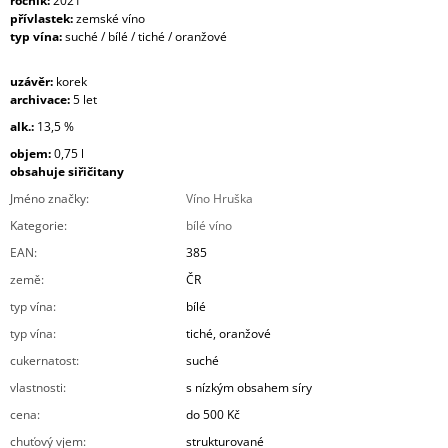
ročník:
2021
přívlastek:
zemské víno
typ vína:
suché / bílé / tiché / oranžové
uzávěr:
korek
archivace:
5 let
alk.:
13,5 %
objem:
0,75 l
obsahuje siřičitany
Jméno značky
:
Víno Hruška
Kategorie
:
bílé víno
EAN
:
385
země
:
ČR
typ vína
:
bílé
typ vína
:
tiché, oranžové
cukernatost
:
suché
vlastnosti
:
s nízkým obsahem síry
cena
:
do 500 Kč
chuťový vjem
:
strukturované