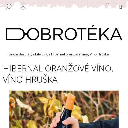
K
Přejít
NÁKUP
M
HLEDAT
na
KOŠÍK
O
PŘIHLÁŠENÍ
ZPĚT
ZPĚT
obsah
Š
Í
C
K
O
P
O
Domů
víno a destiláty
/
bílé víno
/
Hibernal oranžové víno, Víno Hruška
T
HIBERNAL ORANŽOVÉ VÍNO,
Ř
E
VÍNO HRUŠKA
B
U
J
E
T
E
N