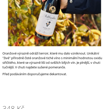
A
J
Í
T
?
Oranžové výrazně odráží terroir, které mu dalo vzniknout. Unikátní
HLEDAT
"živé" přírodně čisté oranžové tiché víno s minimální hodnotou oxidu
siřičitého, které se výrazně liší od svěžích bílých vín. Je plnější, v chuti
tučnější. V chuti najdete sušené pomeranče.
Před podáváním doporučujeme dekantovat.
D
O
P
O
R
U
Č
348 Kč
U