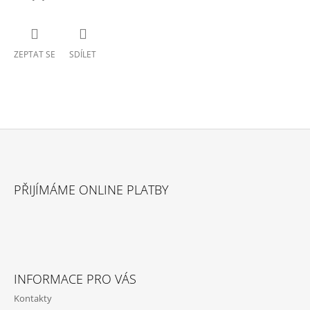
ZEPTAT SE
SDÍLET
Z
Á
PŘIJÍMÁME ONLINE PLATBY
P
A
T
Í
INFORMACE PRO VÁS
Kontakty