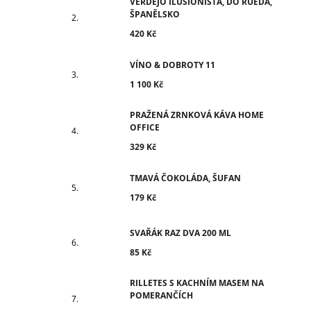
VERDEJO ILUSIONISTA, DO RUEDA,
ŠPANĚLSKO
420 Kč
VÍNO & DOBROTY 11
1 100 Kč
PRAŽENÁ ZRNKOVÁ KÁVA HOME
OFFICE
329 Kč
TMAVÁ ČOKOLÁDA, ŠUFAN
179 Kč
SVAŘÁK RAZ DVA 200 ML
85 Kč
RILLETES S KACHNÍM MASEM NA
POMERANČÍCH