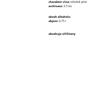
charakter vína:
středně plné
archivace:
3-5 let
obsah alkoholu:
objem:
0,75 l
obsahuje siřičitany