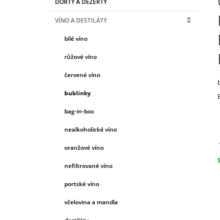
DORTY A DEZERTY
T
A
kategorie
399 Kč
T
R
VÍNO A DESTILÁTY
E
A
G
bílé víno
N
O
R
N
růžové víno
I
Í
E
červené víno
P
A
bublinky
N
bag-in-box
E
nealkoholické víno
L
oranžové víno
nefiltrované víno
c
portské víno
včelovina a mandla