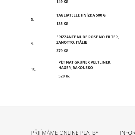
149 Kč
TAGLIATELLE HNÍZDA 500 G
135 Kč
FRIZZANTE NUDE ROSÉ NO FILTER,
ZANOTTO, ITÁLIE
379 Kč
PÉT NAT GRUNER VELTLINER,
HAGER, RAKOUSKO
520 Kč
Z
Á
PŘIJÍMÁME ONLINE PLATBY
INFO