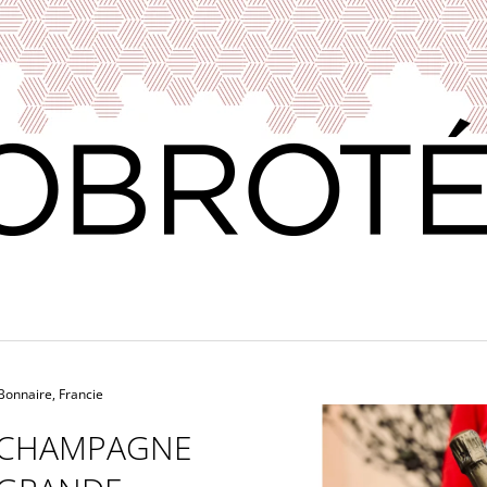
CO POTŘEBUJETE NAJÍT?
HLEDAT
DOPORUČUJEME
onnaire, Francie
CHAMPAGNE
VERDEJO ILUSIONISTA, DO RUEDA,
VÍNO & DOBROT