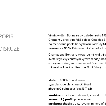
POPIS
Vinařský dům Bonnaire byl založen roku 193
Cramant v srdci vinařské oblasti Côte des Bl
pojmenována podle barvy hroznů odrůdy
Ch
DISKUZE
zasazena z 95 %
. Dům vlastní více než 22 ha
Champagne Bonnaire vyrábí velmi kvalitní 
světě s typický chuťovým výrazem zdejšího t
a elegantní vína, založená na odrůdě Char
minerality, která je dána zdejším křídovým 
složení:
100 % Chardonnay
typ:
blanc de blanc, neročníkové
zbytkový cukr
: brut (dosáž 7 g/l)
vinifikace:
metoda traditional, sekundární 
aromatický profil:
plné, ovocné
struktura chuti:
strukturované, minerální,