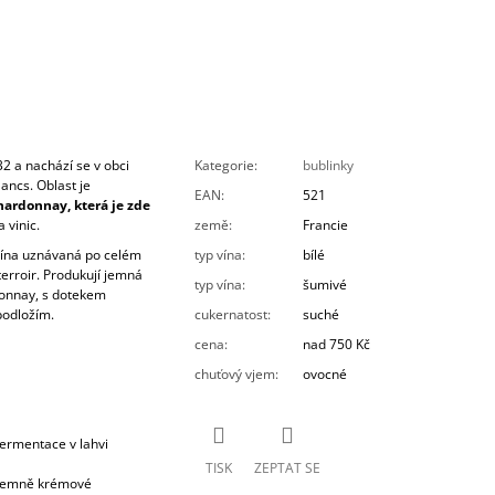
2 a nachází se v obci
Kategorie
:
bublinky
ancs. Oblast je
EAN
:
521
ardonnay, která je zde
 vinic.
země
:
Francie
vína uznávaná po celém
typ vína
:
bílé
erroir. Produkují jemná
typ vína
:
šumivé
donnay, s dotekem
podložím.
cukernatost
:
suché
cena
:
nad 750 Kč
chuťový vjem
:
ovocné
fermentace v lahvi
TISK
ZEPTAT SE
 jemně krémové