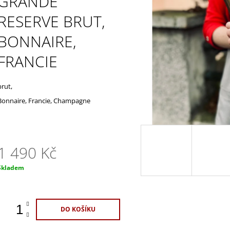
GRANDE
ŠPANĚLSKO
1 100 Kč
420 Kč
RESERVE BRUT,
BONNAIRE,
FRANCIE
brut,
Bonnaire, Francie, Champagne
1 490 Kč
Měrná
Skladem
ena:
DO KOŠÍKU