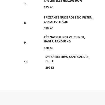
TAGLIATELLE HNÍZDA 500 G
135 Kč
FRIZZANTE NUDE ROSÉ NO FILTER,
ZANOTTO, ITÁLIE
379 Kč
PÉT NAT GRUNER VELTLINER,
HAGER, RAKOUSKO
520 Kč
SYRAH RESERVA, SANTA ALICIA,
CHILE
299 Kč
Z