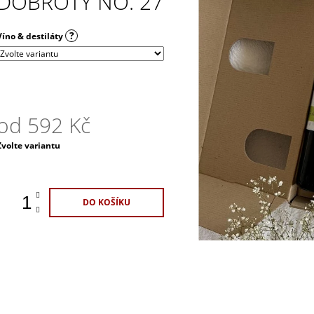
DOBROTY NO. 27
1 100 Kč
329 Kč
?
Víno & destiláty
od
592 Kč
Měrná
Zvolte variantu
ena:
DO KOŠÍKU