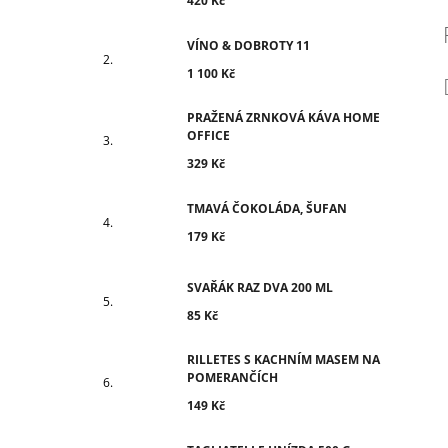
420 Kč
VÍNO & DOBROTY 11
1 100 Kč
PRAŽENÁ ZRNKOVÁ KÁVA HOME
OFFICE
329 Kč
TMAVÁ ČOKOLÁDA, ŠUFAN
179 Kč
SVAŘÁK RAZ DVA 200 ML
85 Kč
RILLETES S KACHNÍM MASEM NA
POMERANČÍCH
149 Kč