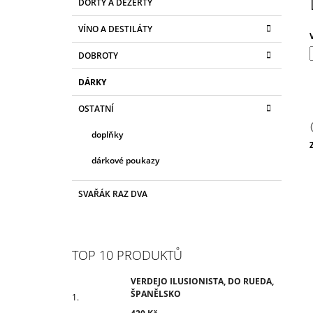
ŠPANĚLSKO
DORTY A DEZERTY
T
A
kategorie
T
420 Kč
R
VÍNO A DESTILÁTY
E
A
G
DOBROTY
N
O
R
N
DÁRKY
I
Í
E
OSTATNÍ
P
A
doplňky
N
c
dárkové poukazy
E
L
SVAŘÁK RAZ DVA
TOP 10 PRODUKTŮ
VERDEJO ILUSIONISTA, DO RUEDA,
ŠPANĚLSKO