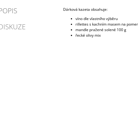
POPIS
Dárková kazeta obsahuje:
víno dle vlastního výběru
rillettes s kachním masem na pomer
DISKUZE
mandle pražené solené 100 g
řecké olivy mix