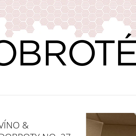
CO POTŘEBUJETE NAJÍT?
HLEDAT
DOPORUČUJEME
VÍNO &
VÍNO & DOBROTY 11
PRAŽENÁ ZRNKO