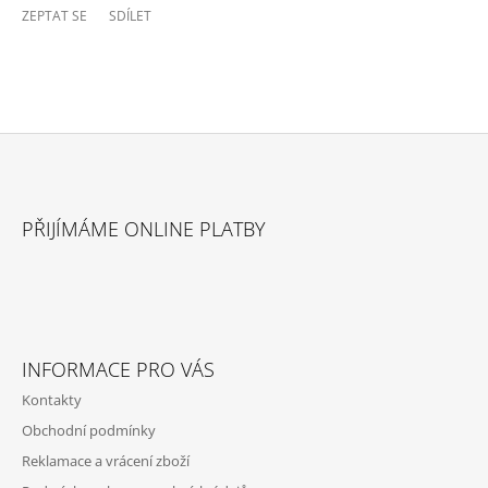
ZEPTAT SE
SDÍLET
Z
Á
PŘIJÍMÁME ONLINE PLATBY
P
A
T
Í
INFORMACE PRO VÁS
Kontakty
Obchodní podmínky
Reklamace a vrácení zboží