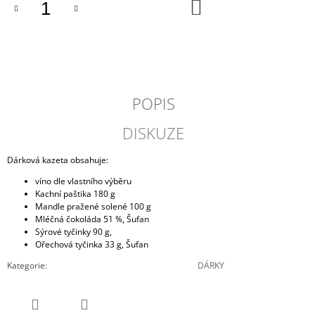
DO
J
KOŠÍKU
E
M
E
TMAVÁ
ČOKOLÁDA,
POPIS
ŠUFAN
179
DISKUZE
Kč
Dárková kazeta obsahuje:
víno dle vlastního výběru
Kachní paštika 180 g
Mandle pražené solené 100 g
Mléčná čokoláda 51 %, Šufan
Sýrové tyčinky 90 g,
Ořechová tyčinka 33 g, Šufan
Kategorie
:
DÁRKY