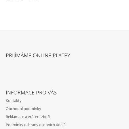
Z
Á
PŘIJÍMÁME ONLINE PLATBY
P
A
T
Í
INFORMACE PRO VÁS
Kontakty
Obchodní podmínky
Reklamace a vrácení zboží
Podmínky ochrany osobních údajů