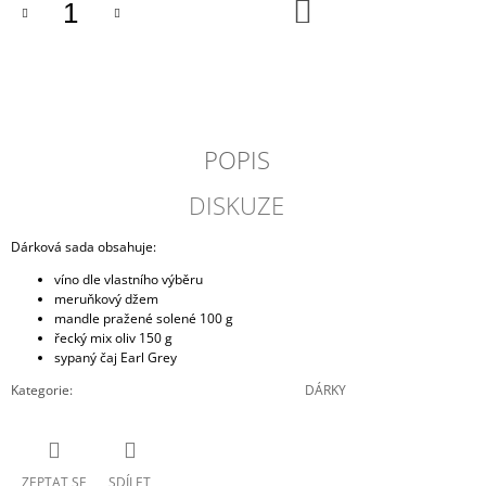
DO
J
KOŠÍKU
E
M
E
FRIZZANTE
NUDE
POPIS
ROSÉ
NO
DISKUZE
FILTER,
ZANOTTO,
ITÁLIE
Dárková sada obsahuje:
379
víno dle vlastního výběru
Kč
meruňkový džem
mandle pražené solené 100 g
řecký mix oliv 150 g
sypaný čaj Earl Grey
Kategorie
:
DÁRKY
ZEPTAT SE
SDÍLET