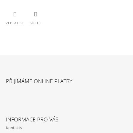
ZEPTAT SE
SDÍLET
Z
Á
PŘIJÍMÁME ONLINE PLATBY
P
A
T
Í
INFORMACE PRO VÁS
Kontakty