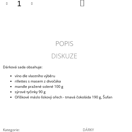
DO
J
KOŠÍKU
E
M
E
RILLETES
S
POPIS
KACHNÍM
MASEM
DISKUZE
NA
POMERANČÍCH
Dárková sada obsahuje:
149
Kč
víno dle vlastního výběru
rillettes s masem z divočáka
mandle pražené solené 100 g
sýrové tyčinky 90 g
Oříškové máslo lískový ořech - tmavá čokoláda 190 g, Šufan
Kategorie
:
DÁRKY