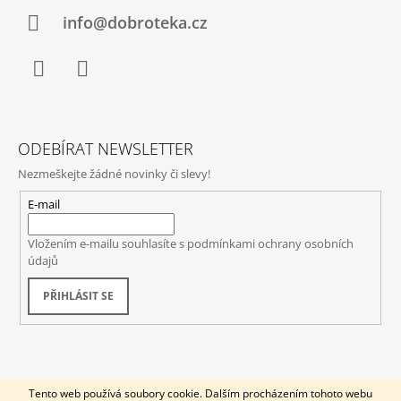
J
info@dobroteka.cz
E
M
E
Facebook
Instagram
PÉT
NAT
GRUNER
ODEBÍRAT NEWSLETTER
VELTLINER,
HAGER,
Nezmeškejte žádné novinky či slevy!
RAKOUSKO
E-mail
520
Kč
Vložením e-mailu souhlasíte s
podmínkami ochrany osobních
údajů
PŘIHLÁSIT SE
© 2026 DOBROTÉKA. Všechna práva vyhrazena.
Vytvořil Shoptet
Tento web používá soubory cookie. Dalším procházením tohoto webu