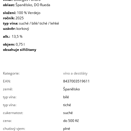
oblast:
Španělsko, DO Rueda
složení:
100 % Verdejo
ročník:
2025
typ vína:
suché / bílé/ tiché / lehké
uzávěr:
korkový
alk.:
13,5 %
objem:
0,75 l
obsahuje siřičitany
Kategorie
:
víno a destiláty
EAN
:
8437003519611
země
:
Španělsko
typ vína
:
bílé
typ vína
:
tiché
cukernatost
:
suché
cena
:
do 500 Kč
chuťový vjem
:
plné