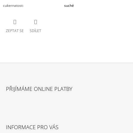
cukernatost
:
suché
ZEPTAT SE
SDÍLET
Z
Á
PŘIJÍMÁME ONLINE PLATBY
P
A
T
Í
INFORMACE PRO VÁS