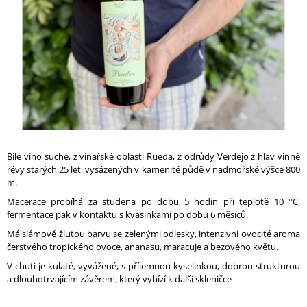
A
J
Í
T
?
Bíl
é
víno suché, z vinařské oblasti
Rueda
, z odrůdy
Verdejo
z hlav vinné
HLEDAT
révy starých 2
5
let, vysázených v kamenité půdě v nadmořské výšce 800
m.
Macerace probíhá za studena po dobu 5 hodin při teplotě 10 °C,
D
fermentace pak v kontaktu s kvasinkami po dobu
6
měsíců.
O
Má slámově žlutou barvu se zelenými odlesky, intenzivní ovocité aroma
P
čerstvého tropického ovoce, ananasu, maracuje a bezového květu.
O
R
V chuti je kulaté, vyvážené, s příjemnou kyselinkou, dobrou strukturou
U
a dlouhotrvajícím závěrem, který vybízí k další skleničce
Č
U