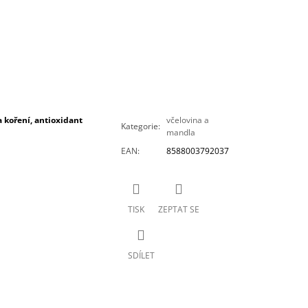
a koření, antioxidant
včelovina a
Kategorie
:
mandla
EAN
:
8588003792037
TISK
ZEPTAT SE
SDÍLET