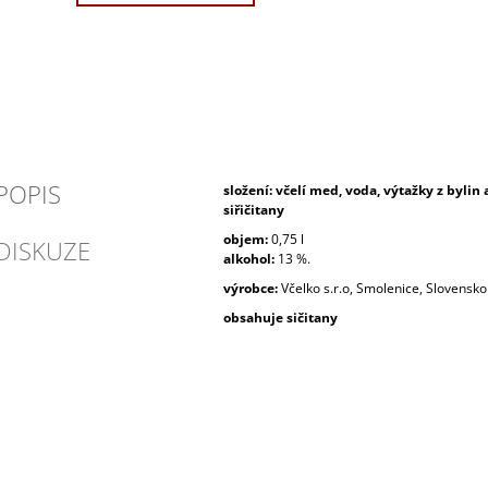
POPIS
složení: včelí med, voda, výtažky z bylin 
siřičitany
objem:
0,75 l
DISKUZE
alkohol:
13 %.
výrobce:
Včelko s.r.o, Smolenice, Slovensko
obsahuje sičitany