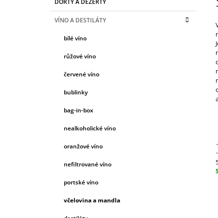
ŠPANĚLSKO
DORTY A DEZERTY
T
A
kategorie
T
420 Kč
R
VÍNO A DESTILÁTY
E
A
G
bílé víno
N
O
R
N
růžové víno
I
Í
E
červené víno
P
A
bublinky
N
bag-in-box
E
nealkoholické víno
L
oranžové víno
5
nefiltrované víno
c
portské víno
včelovina a mandla