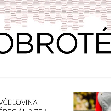
CO POTŘEBUJETE NAJÍT?
HLEDAT
DOPORUČUJEME
VČELOVINA
VÍNO & DOBROTY 11
PRAŽENÁ ZRNKO