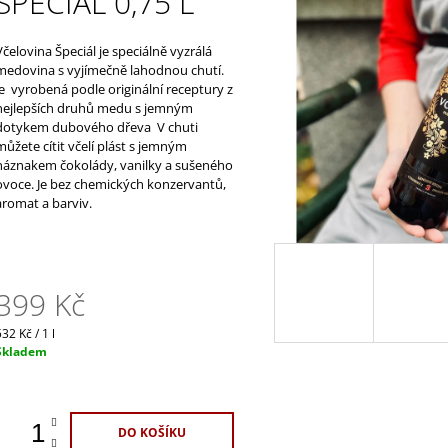
ŠPECIÁL 0,75 L
1 100 Kč
329 Kč
Včelovina Špeciál je speciálně vyzrálá
medovina s vyjímečně lahodnou chutí.
Je vyrobená podle originální receptury z
nejlepších druhů medu s jemným
dotykem dubového dřeva V chuti
můžete cítit včelí plást s jemným
náznakem čokolády, vanilky a sušeného
ovoce.
Je bez chemických konzervantů,
aromat a barviv.
399 Kč
Měrná
32 Kč / 1 l
ena:
Skladem
DO KOŠÍKU