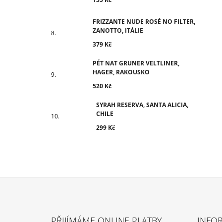
FRIZZANTE NUDE ROSÉ NO FILTER,
ZANOTTO, ITÁLIE
379 Kč
PÉT NAT GRUNER VELTLINER,
HAGER, RAKOUSKO
520 Kč
SYRAH RESERVA, SANTA ALICIA,
CHILE
299 Kč
Z
Á
PŘIJÍMÁME ONLINE PLATBY
INFO