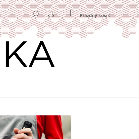
NÁKUPNÍ
HLEDAT
KOŠÍK
Prázdný košík
PŘIHLÁŠENÍ
Následující
VÁ KÁVA HOME OFFICE