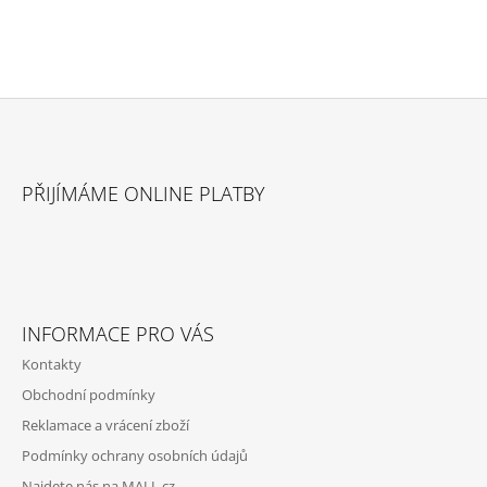
Z
Á
PŘIJÍMÁME ONLINE PLATBY
P
A
T
Í
INFORMACE PRO VÁS
Kontakty
Obchodní podmínky
Reklamace a vrácení zboží
Podmínky ochrany osobních údajů
Najdete nás na MALL.cz