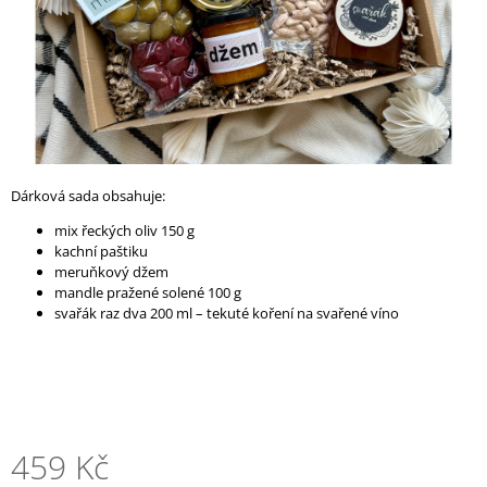
A
J
Í
T
?
Dárková sada obsahuje:
mix řeckých oliv 150 g
HLEDAT
kachní paštiku
meruňkový džem
mandle pražené solené 100 g
svařák raz dva 200 ml – tekuté koření na svařené víno
D
O
P
O
R
U
459 Kč
Č
U