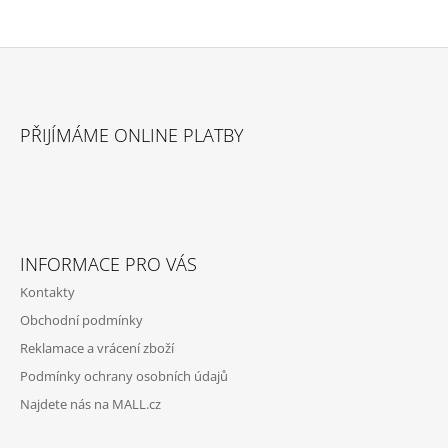
Z
Á
PŘIJÍMÁME ONLINE PLATBY
P
A
T
Í
INFORMACE PRO VÁS
Kontakty
Obchodní podmínky
Reklamace a vrácení zboží
Podmínky ochrany osobních údajů
Najdete nás na MALL.cz