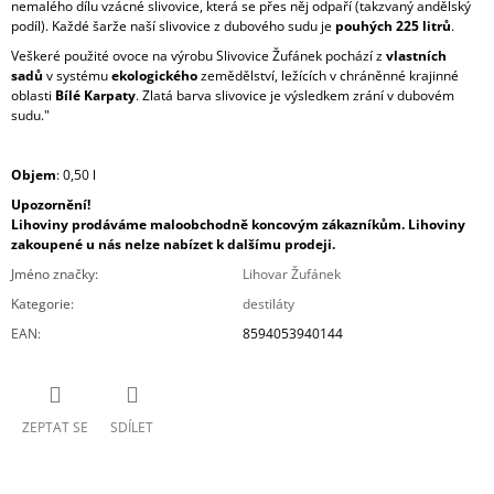
nemalého dílu vzácné slivovice, která se přes něj odpaří (takzvaný andělský
podíl).
Každé šarže naší slivovice z dubového sudu je
pouhých 225 litrů
.
Veškeré použité ovoce na výrobu Slivovice Žufánek pochází z
vlastních
sadů
v systému
ekologického
zemědělství, ležících v chráněnné krajinné
oblasti
Bílé Karpaty
. Zlatá barva slivovice je výsledkem zrání v dubovém
sudu."
Objem
: 0,50 l
Upozornění!
Lihoviny prodáváme maloobchodně koncovým zákazníkům. Lihoviny
zakoupené u nás nelze nabízet k dalšímu prodeji.
Jméno značky
:
Lihovar Žufánek
Kategorie
:
destiláty
EAN
:
8594053940144
ZEPTAT SE
SDÍLET