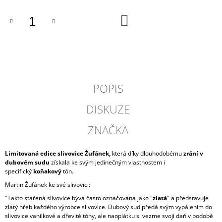
J
E
DO
KOŠÍKU
M
E
TMAVÁ
ČOKOLÁDA,
ŠUFAN
POPIS
179
Kč
DISKUZE
ZNAČKA
Limitovaná edice slivovice Žufánek,
která díky dlouhodobému
zrání v
dubovém sudu
získala ke svým jedinečným vlastnostem i
specifický
koňakový
tón.
Martin Žufánek ke své slivovici:
"Takto stařená slivovice bývá často označována jako "
zlatá
" a představuje
zlatý hřeb každého výrobce slivovice. Dubový sud předá svým vypálením do
slivovice vanilkové a dřevité tóny, ale naoplátku si vezme svoji daň v podobě