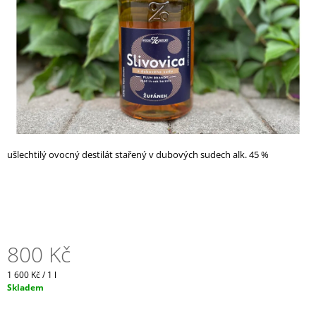
A
J
Í
T
?
ušlechtilý ovocný destilát stařený v dubových sudech alk. 45 %
HLEDAT
D
O
P
800 Kč
O
R
Měrná
1 600 Kč / 1 l
U
cena:
Skladem
Č
U