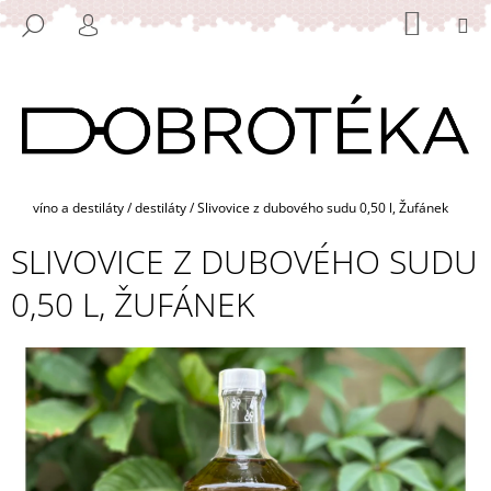
K
Přejít
NÁKUP
M
HLEDAT
na
KOŠÍK
O
PŘIHLÁŠENÍ
ZPĚT
ZPĚT
obsah
Š
Í
C
K
O
P
O
Domů
víno a destiláty
/
destiláty
/
Slivovice z dubového sudu 0,50 l, Žufánek
T
SLIVOVICE Z DUBOVÉHO SUDU
Ř
E
0,50 L, ŽUFÁNEK
B
U
J
E
T
E
N