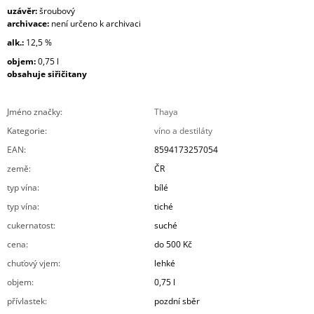
uzávěr:
šroubový
archivace:
není určeno k archivaci
alk.:
12,5 %
objem:
0,75 l
obsahuje siřičitany
Jméno značky
:
Thaya
Kategorie
:
víno a destiláty
EAN
:
8594173257054
země
:
ČR
typ vína
:
bílé
typ vína
:
tiché
cukernatost
:
suché
cena
:
do 500 Kč
chuťový vjem
:
lehké
objem
:
0,75 l
přívlastek
:
pozdní sběr