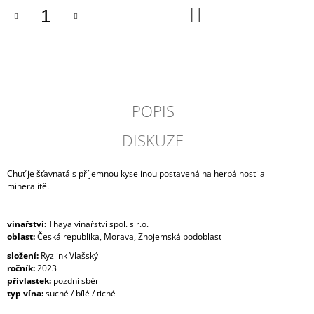
J
DO
KOŠÍKU
E
M
E
PRAŽENÁ
ZRNKOVÁ
KÁVA
POPIS
HOME
OFFICE
DISKUZE
329
Kč
Chuť je šťavnatá s příjemnou kyselinou postavená na herbálnosti a
mineralitě.
vinařství:
Thaya vinařství spol. s r.o.
oblast:
Česká republika, Morava, Znojemská podoblast
složení:
Ryzlink Vlašský
ročník:
2023
přívlastek:
pozdní sběr
typ vína:
suché / bílé / tiché