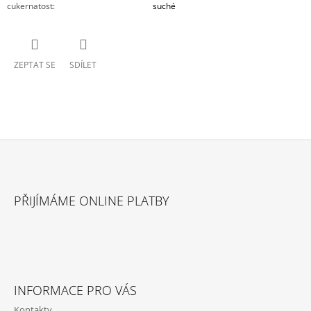
cukernatost
:
suché
ZEPTAT SE
SDÍLET
Z
Á
PŘIJÍMÁME ONLINE PLATBY
P
A
T
Í
INFORMACE PRO VÁS
Kontakty