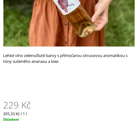
A
J
Í
T
?
Lehké víno zelenožluté barvy s přímočarou citrusovou aromatikou s
tóny sušeného ananasu a kiwi.
HLEDAT
D
229 Kč
O
P
O
Měrná
305,33 Kč / 1 l
R
cena:
Skladem
U
Č
U