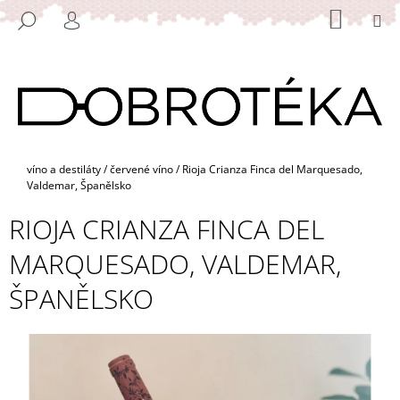
K
Přejít
NÁKUP
M
HLEDAT
na
KOŠÍK
O
PŘIHLÁŠENÍ
ZPĚT
ZPĚT
obsah
Š
Í
C
K
O
P
O
Domů
víno a destiláty
/
červené víno
/
Rioja Crianza Finca del Marquesado,
T
Valdemar, Španělsko
Ř
RIOJA CRIANZA FINCA DEL
E
B
MARQUESADO, VALDEMAR,
U
ŠPANĚLSKO
J
E
T
E
N