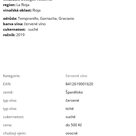
region:
La Rioja
vinařská oblast:
Rioja
odrůda:
Tempranillo, Garnacha, Graciano
barva vína:
červené víno
cukernatost:
suché
ročník:
2019
Kategorie
:
červené víno
EAN
:
8412619001620
země
:
Španělsko
typ vína
:
červené
typ vína
:
tiché
cukernatost
:
suché
cena
:
do 500 Kč
chuťový vjem
:
ovocné