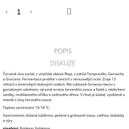
J
DO
E
KOŠÍKU
M
E
VÍNO
&
DOBROTY
11
POPIS
1
100
DISKUZE
Kč
Červené víno suché, z vinařské oblasti Rioja, z odrůd Tempranillo, Garnacha
a Graciano. Fermentace probíhá v tancích z nerezavějící oceli. Zraje 13
měsíců v amerických dubových sudech. Má rubínově červenou barvu s
garnátovým odstínem, výrazné aroma červeného ovoce a fialek s nádechem
vanilky, muškátového oříšku a cedrového dřeva. V chuti je kulaté, vyvážené a
masité s tóny čerstvého ovoce.
Teplota servírování: 16-18 °C
Gastronomie: dušená luštěnina, pečené a grilované maso, zvěřina, klobásky
a sýry
vinařství:
Bodegas Valdemar