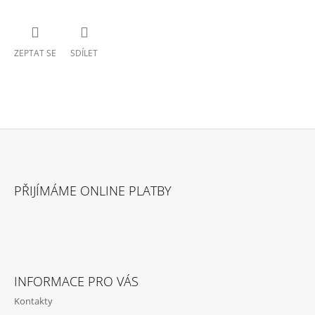
ZEPTAT SE
SDÍLET
Z
Á
PŘIJÍMÁME ONLINE PLATBY
P
A
T
Í
INFORMACE PRO VÁS
Kontakty