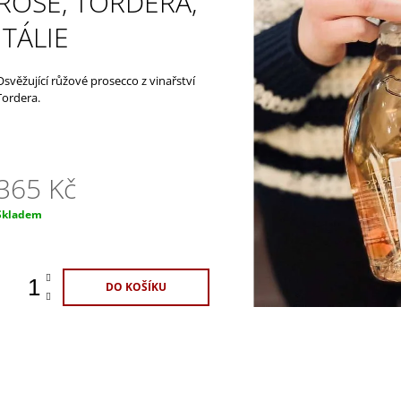
ROSÉ, TORDERA,
ŠPANĚLSKO
1 100 Kč
420 Kč
ITÁLIE
Osvěžující růžové prosecco z vinařství
Tordera.
365 Kč
Měrná
Skladem
ena:
DO KOŠÍKU