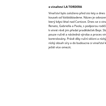
o vinařství LA TORDERA
Vinařství bylo založeno před sto lety a dnes
kousek od Valdobbiadene. Název je odvozen
který kdysi létal nad Cartizze. Dnes se o vin
Renato, Gabriella a Paola, s podporou rodičů
k vinné révě jim předal pradědeček Bepi.
Sb
pouze ručně a následná výroba a proces vin
kontrolovány. Právě díky ruční sklizni a níz
nízký obsah síry a do budoucna si vinařství kl
ještě více omezit.