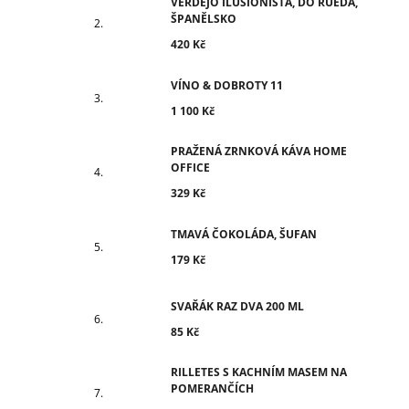
VERDEJO ILUSIONISTA, DO RUEDA,
ŠPANĚLSKO
420 Kč
VÍNO & DOBROTY 11
1 100 Kč
PRAŽENÁ ZRNKOVÁ KÁVA HOME
OFFICE
329 Kč
TMAVÁ ČOKOLÁDA, ŠUFAN
179 Kč
SVAŘÁK RAZ DVA 200 ML
85 Kč
RILLETES S KACHNÍM MASEM NA
POMERANČÍCH