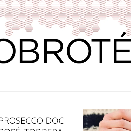
CO POTŘEBUJETE NAJÍT?
HLEDAT
DOPORUČUJEME
PROSECCO DOC
VERDEJO ILUSIONISTA, DO RUEDA,
VÍNO & DOBROT