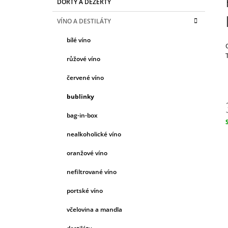
DORTY A DEZERTY
T
A
kategorie
399 Kč
T
R
VÍNO A DESTILÁTY
E
A
G
bílé víno
N
O
R
N
růžové víno
I
Í
E
červené víno
P
A
bublinky
N
bag-in-box
E
c
nealkoholické víno
L
oranžové víno
nefiltrované víno
portské víno
včelovina a mandla