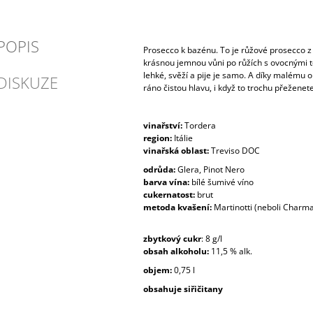
POPIS
Prosecco k bazénu. To je růžové prosecco z
krásnou jemnou vůni po růžích s ovocnými tó
lehké, svěží a pije je samo. A díky malému 
DISKUZE
ráno čistou hlavu, i když to trochu přeženete.
vinařství:
Tordera
region:
Itálie
vinařská oblast:
Treviso DOC
odrůda:
Glera, Pinot Nero
barva vína:
bílé šumivé víno
cukernatost:
brut
metoda kvašení:
Martinotti (neboli Charma
zbytkový cukr
: 8 g/l
obsah alkoholu:
11,5 % alk.
objem:
0,75 l
obsahuje siřičitany