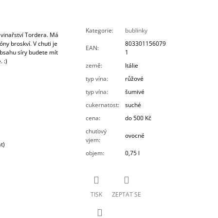
Kategorie
:
bublinky
 vinařství Tordera. Má
ny broskví. V chuti je
803301156079
EAN
:
obsahu síry budete mít
1
 :)
země
:
Itálie
typ vína
:
růžové
typ vína
:
šumivé
cukernatost
:
suché
cena
:
do 500 Kč
chuťový
ovocné
vjem
:
t)
objem
:
0,75 l
TISK
ZEPTAT SE