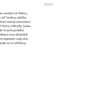
SDÍLET
 se nachází ve Vidoru,
 od Tordery, ptáčka,
ařství starají sourozenci
 Pietra a Mirelly. Lásku
ěr hroznů probíhá
ifikace jsou důsledně
kým teplotám mají vína
ade za cíl siřičitany