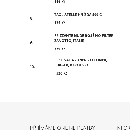
149 Kč
TAGLIATELLE HNÍZDA 500 G
135 Kč
FRIZZANTE NUDE ROSÉ NO FILTER,
ZANOTTO, ITÁLIE
379 Kč
PÉT NAT GRUNER VELTLINER,
HAGER, RAKOUSKO
520 Kč
Z
Á
PŘIJÍMÁME ONLINE PLATBY
INFO