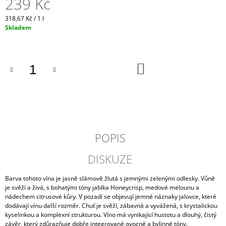
239 Kč
J
E
Měrná
318,67 Kč / 1 l
M
cena:
Skladem
E
PRAŽENÁ
DO
ZRNKOVÁ
KOŠÍKU
KÁVA
HOME
OFFICE
329
Kč
POPIS
DISKUZE
Barva tohoto vína je jasně slámově žlutá s jemnými zelenými odlesky. Vůně
je svěží a živá, s bohatými tóny jablka Honeycrisp, medové melounu a
nádechem citrusové kůry. V pozadí se objevují jemné náznaky jalovce, které
dodávají vínu další rozměr. Chuť je svěží, zábavná a vyvážená, s krystalickou
kyselinkou a komplexní strukturou. Víno má vynikající hustotu a dlouhý, čistý
závěr, který zdůrazňuje dobře integrované ovocné a bylinné tóny.