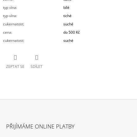
typ vína
:
bílé
typ vína
:
tiché
cukernatost
:
suché
cena
:
do 500 Kč
cukernatost
:
suché
ZEPTAT SE
SDÍLET
Z
Á
PŘIJÍMÁME ONLINE PLATBY
P