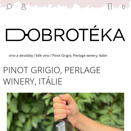
K
Přejít
NÁKUP
M
HLEDAT
na
KOŠÍK
O
PŘIHLÁŠENÍ
ZPĚT
ZPĚT
obsah
Š
Í
C
K
O
P
O
Domů
víno a destiláty
/
bílé víno
/
Pinot Grigio, Perlage winery, Itálie
T
PINOT GRIGIO, PERLAGE
Ř
E
WINERY, ITÁLIE
B
U
J
E
T
E
N