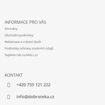
A
T
Í
INFORMACE PRO VÁS
Kontakty
Obchodní podmínky
Reklamace a vrácení zboží
Podmínky ochrany osobních údajů
Najdete nás na MALL.cz
KONTAKT
+420 733 121 222
info@dobroteka.cz