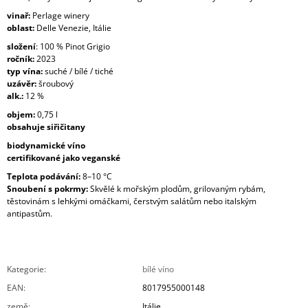
vinař:
Perlage winery
oblast:
Delle Venezie, Itálie
složení
: 100 % Pinot Grigio
ročník:
2023
typ vína:
suché / bílé / tiché
uzávěr:
šroubový
alk.:
12 %
objem:
0,75 l
obsahuje siřičitany
biodynamické víno
certifikované jako veganské
Teplota podávání:
8–10 °C
Snoubení s pokrmy:
Skvělé k mořským plodům, grilovaným rybám,
těstovinám s lehkými omáčkami, čerstvým salátům nebo italským
antipastům.
Kategorie
:
bílé víno
EAN
:
8017955000148
země
:
Itálie