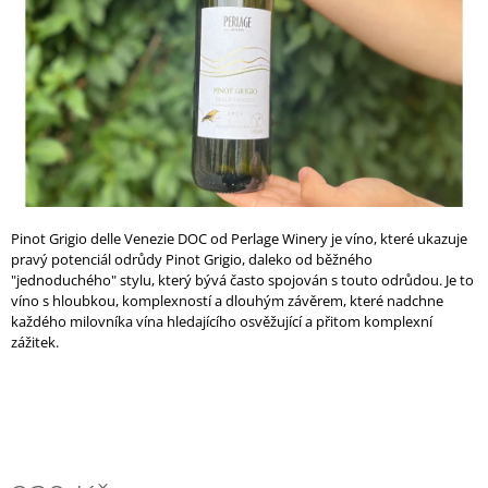
A
J
Í
T
?
Pinot Grigio delle Venezie DOC od Perlage Winery je víno, které ukazuje
HLEDAT
pravý potenciál odrůdy Pinot Grigio, daleko od běžného
"jednoduchého" stylu, který bývá často spojován s touto odrůdou. Je to
víno s hloubkou, komplexností a dlouhým závěrem, které nadchne
každého milovníka vína hledajícího osvěžující a přitom komplexní
D
zážitek.
O
P
O
R
U
Č
U