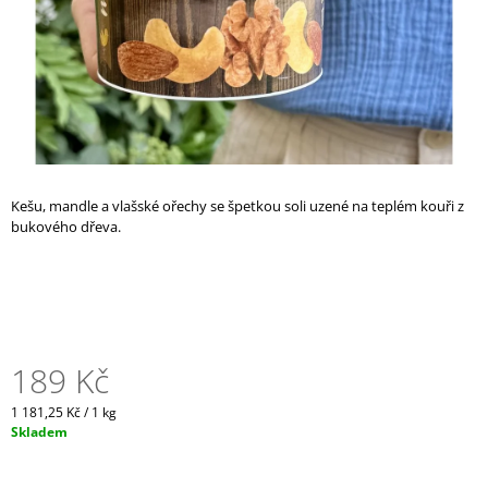
A
J
Í
T
?
Kešu, mandle a vlašské ořechy se špetkou soli uzené na teplém kouři z
bukového dřeva.
HLEDAT
D
O
189 Kč
P
O
Měrná
1 181,25 Kč / 1 kg
R
cena:
Skladem
U
Č
U