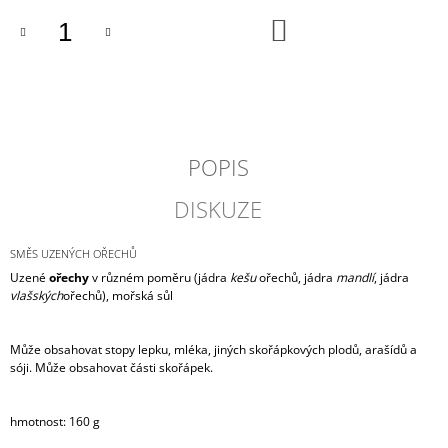
J
DO
E
KOŠÍKU
M
E
RILLETES
S
KACHNÍM
POPIS
MASEM
NA
POMERANČÍCH
DISKUZE
149
Kč
SMĚS UZENÝCH OŘECHŮ
Uzené
ořechy
v různém poměru (jádra
kešu
ořechů, jádra
mandlí
, jádra
vlašských
ořechů), mořská sůl
Může obsahovat stopy lepku, mléka, jiných skořápkových plodů, arašídů a
sóji. Může obsahovat části skořápek.
hmotnost: 160 g