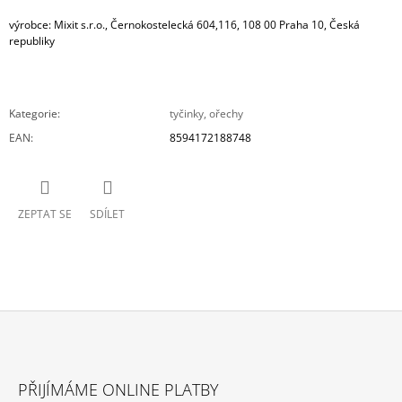
výrobce:
Mixit s.r.o., Černokostelecká 604,116, 108 00 Praha 10, Česká
republiky
Kategorie
:
tyčinky, ořechy
EAN
:
8594172188748
ZEPTAT SE
SDÍLET
Z
Á
PŘIJÍMÁME ONLINE PLATBY