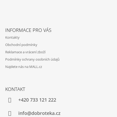
P
A
T
Í
INFORMACE PRO VÁS
Kontakty
Obchodní podmínky
Reklamace a vrácení zboží
Podmínky ochrany osobních údajů
Najdete nás na MALL.cz
KONTAKT
+420 733 121 222
info@dobroteka.cz