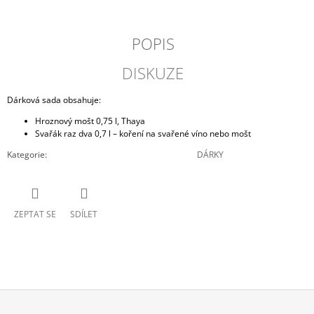
J
E
M
POPIS
E
DISKUZE
TMAVÁ
ČOKOLÁDA,
Dárková sada obsahuje:
ŠUFAN
Hroznový mošt 0,75 l, Thaya
179
Svařák raz dva 0,7 l – koření na svařené víno nebo mošt
Kč
Kategorie
:
DÁRKY
ZEPTAT SE
SDÍLET