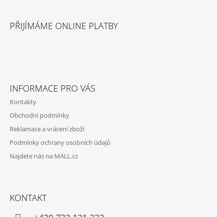
Z
Á
PŘIJÍMÁME ONLINE PLATBY
P
A
T
Í
INFORMACE PRO VÁS
Kontakty
Obchodní podmínky
Reklamace a vrácení zboží
Podmínky ochrany osobních údajů
Najdete nás na MALL.cz
KONTAKT