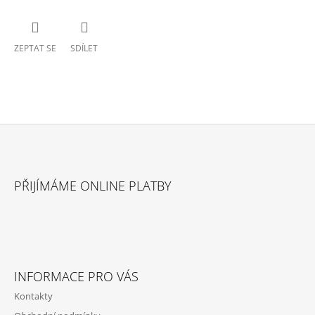
ZEPTAT SE
SDÍLET
Z
Á
PŘIJÍMÁME ONLINE PLATBY
P
A
T
Í
INFORMACE PRO VÁS
Kontakty