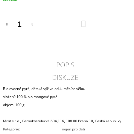
J
E
M
E
DO
KOŠÍKU
VÍNO
&
DOBROTY
11
1
POPIS
100
Kč
DISKUZE
Bio ovocné pyré, dětská výživa od 4. měsíce věku.
složení: 100 % bio mangové pyré
objem: 100 g
Mixit s.r.o., Černokostelecká 604,116, 108 00 Praha 10, Česká republiky
Kategorie
:
nejen pro děti