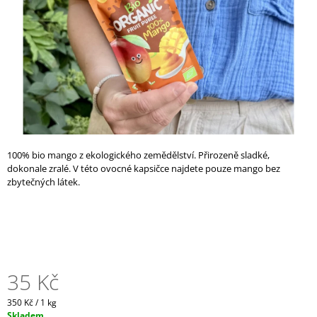
A
J
Í
T
?
100% bio mango z ekologického zemědělství. Přirozeně sladké,
HLEDAT
dokonale zralé. V této ovocné kapsičce najdete pouze mango bez
zbytečných látek.
D
O
P
O
R
35 Kč
U
Č
Měrná
350 Kč / 1 kg
U
cena:
Skladem