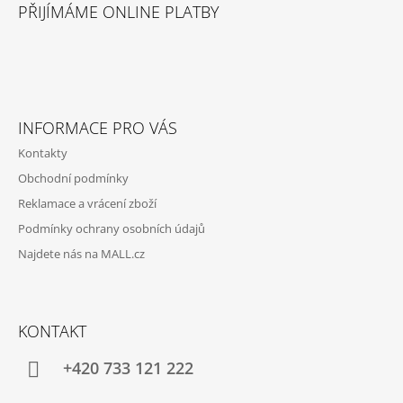
Á
PŘIJÍMÁME ONLINE PLATBY
P
A
T
Í
INFORMACE PRO VÁS
Kontakty
Obchodní podmínky
Reklamace a vrácení zboží
Podmínky ochrany osobních údajů
Najdete nás na MALL.cz
KONTAKT
+420 733 121 222