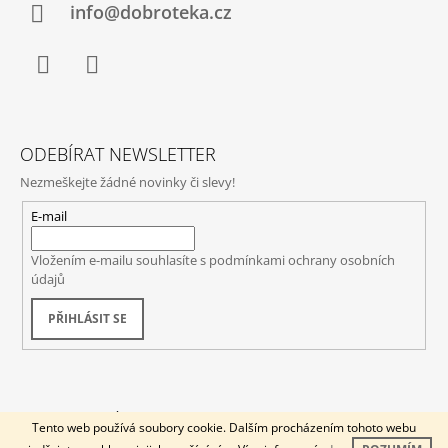
info@dobroteka.cz
Facebook
Instagram
ODEBÍRAT NEWSLETTER
Nezmeškejte žádné novinky či slevy!
E-mail
Vložením e-mailu souhlasíte s
podmínkami ochrany osobních
údajů
PŘIHLÁSIT SE
© 2026 DOBROTÉKA. Všechna práva vyhrazena.
Vytvořil Shoptet
Tento web používá soubory cookie. Dalším procházením tohoto webu