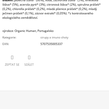
složení:
jablečná šťáva* (60%), voda, zázvorová šťáva* (5%), limetková
šťáva* (5%), acerola pyré* (3%), citronová šťáva* (2%), spirulina prášek*
(0,2%), chlorella prášek* (0,2%), mladá pšenice prášek* (0,2%), mladý
ječmen prášek* (0,1%), zázvor extrakt* (0,05%). *z kontrolovaného
ekologického zemědělství.
výrobce: Organic Human, Portugalsko
Kategorie
:
sirupy a imuno shoty
EAN
:
5707535005337
ZEPTAT SE
SDÍLET
Z