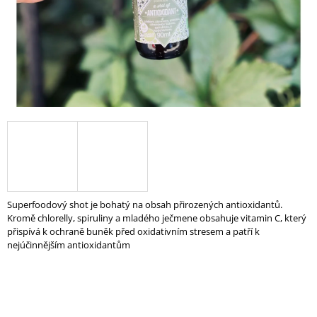
A
J
Í
T
?
HLEDAT
Superfoodový shot je bohatý na obsah přirozených antioxidantů.
Kromě chlorelly, spiruliny a mladého ječmene obsahuje vitamin C, který
D
přispívá k ochraně buněk před oxidativním stresem a patří k
O
nejúčinnějším antioxidantům
P
O
R
U
Č
U