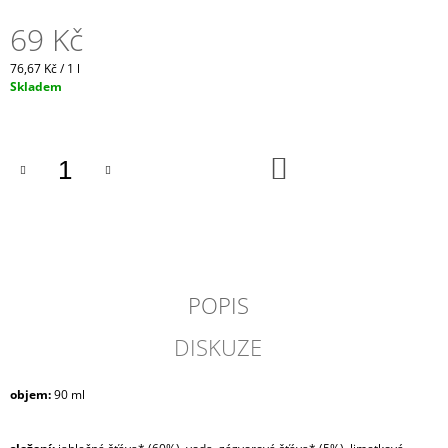
J
69 Kč
E
M
Měrná
76,67 Kč / 1 l
E
cena:
Skladem
VÍNO
&
DOBROTY
DO
11
KOŠÍKU
1
100
Kč
POPIS
DISKUZE
objem:
90 ml