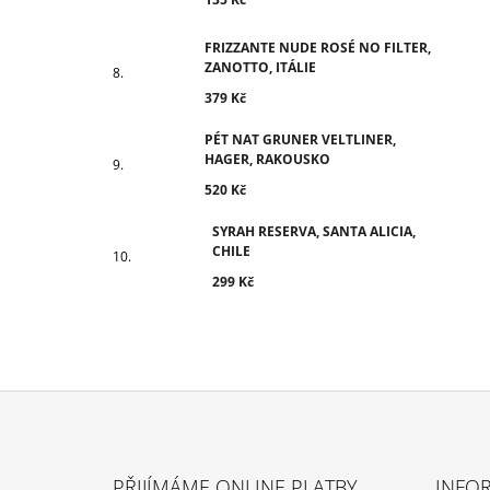
FRIZZANTE NUDE ROSÉ NO FILTER,
ZANOTTO, ITÁLIE
379 Kč
PÉT NAT GRUNER VELTLINER,
HAGER, RAKOUSKO
520 Kč
SYRAH RESERVA, SANTA ALICIA,
CHILE
299 Kč
Z
Á
PŘIJÍMÁME ONLINE PLATBY
INFO