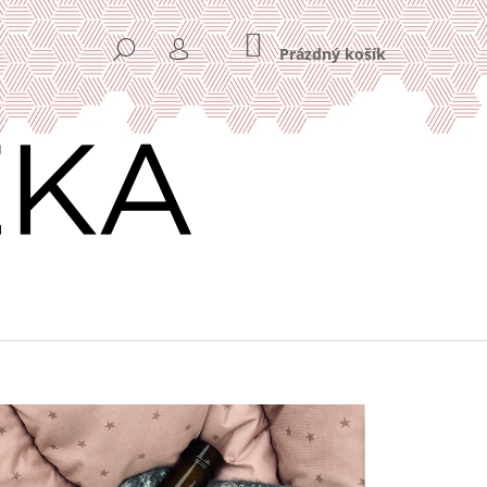
NÁKUPNÍ
HLEDAT
KOŠÍK
Prázdný košík
PŘIHLÁŠENÍ
Následující
VÁ KÁVA HOME OFFICE