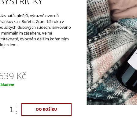
BYSTŘICKÝ
1 100 Kč
329 Kč
Šťavnatá, plnější, výrazně ovocná
Frankovka z Bořetic. Zrání 1,5 roku v
použitých dubových sudech, lahvováno
s minimálním zásahem. Velmi
vrstevnaté, ovocné s delším kořenitým
dojezdem.
639 Kč
Měrná
Skladem
ena:
DO KOŠÍKU