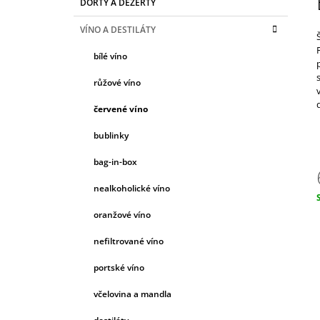
ŠPANĚLSKO
DORTY A DEZERTY
T
A
kategorie
T
420 Kč
R
VÍNO A DESTILÁTY
E
A
G
bílé víno
N
O
R
N
růžové víno
I
Í
E
červené víno
P
A
bublinky
N
bag-in-box
E
nealkoholické víno
L
c
oranžové víno
nefiltrované víno
portské víno
včelovina a mandla