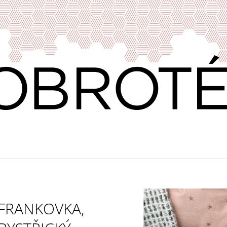
CO POTŘEBUJETE NAJÍT?
HLEDAT
DOPORUČUJEME
FRANKOVKA,
VÍNO & DOBROTY 11
PRAŽENÁ ZRNKO