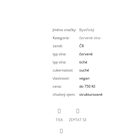
Jméno značky
:
Bystřický
Kategorie
:
červené víno
země
:
ČR
typ vína
:
červené
typ vína
:
tiché
cukernatost
:
suché
vlastnosti
:
vegan
cena
:
do 750 Kč
chuťový vjem
:
strukturované
TISK
ZEPTAT SE