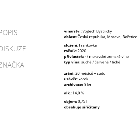
POPIS
vinařství:
Vojtěch Bystřický
oblast:
Česká republika, Morava, Bořetice
složení:
Frankovka
DISKUZE
ročník:
2020
přívlastek:
- / moravské zemské víno
typ vína:
suché / červené / tiché
ZNAČKA
zrání:
20 měsíců v sudu
uzávěr:
korek
archivace:
5 let
alk.:
14,0 %
objem:
0,75 l
obsahuje siřičitany