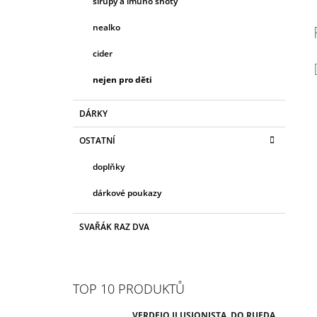
sirupy a imuno shoty
nealko
cider
nejen pro děti
DÁRKY
OSTATNÍ
doplňky
dárkové poukazy
SVAŘÁK RAZ DVA
TOP 10 PRODUKTŮ
VERDEJO ILUSIONISTA, DO RUEDA,