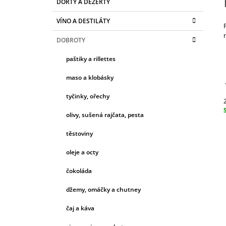
ŠPANĚLSKO
DORTY A DEZERTY
T
A
kategorie
T
420 Kč
R
VÍNO A DESTILÁTY
E
A
G
DOBROTY
N
O
R
N
paštiky a rillettes
I
Í
E
maso a klobásky
P
A
tyčinky, ořechy
N
c
olivy, sušená rajčata, pesta
E
těstoviny
L
oleje a octy
čokoláda
džemy, omáčky a chutney
čaj a káva