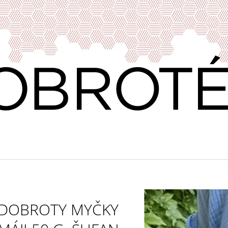
CO POTŘEBUJETE NAJÍT?
HLEDAT
DOPORUČUJEME
DOBROTY MYČKY
VÍNO & DOBROTY 11
PRAŽENÁ ZRNKO