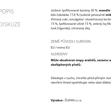
POPIS
složení: l
yofilizované banány 30 %,
mandle
bílá čokoláda 17‚6 % (sušené plnotučné
mlé
třtinový cukr, emulgátor: slunečnicový leciti
DISKUZE
15 %, lyofilizované višně 15 %, zelený čaj M
lusk (Uganda), citronový olej.
ZEMĚ PŮVODU SUROVIN:
EU / mimo EU
ALERGENY:
Může obsahovat stopy arašídů, sezamu a
skořápkových plodů.
Skladujte v suchu, chraňte před přímým sl
otevření ihned spotřebujte nebo obal důkla
Výrobce :
ŠUFAN s.r.o.