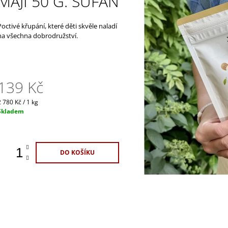
MÁJI 50 G. ŠUFAN
1 100 Kč
329 Kč
Poctivé křupání, které děti skvěle naladí
na všechna dobrodružství.
139 Kč
Měrná
2 780 Kč / 1 kg
ena:
Skladem
DO KOŠÍKU