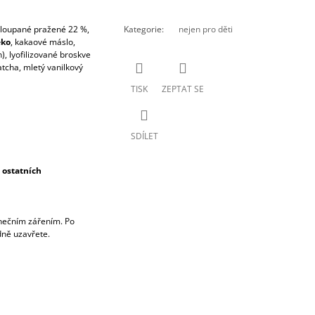
loupané pražené 22 %,
Kategorie
:
nejen pro děti
ko
, kakaové máslo,
n), lyofilizované broskve
atcha, mletý vanilkový
TISK
ZEPTAT SE
SDÍLET
 ostatních
unečním zářením. Po
dně uzavřete.