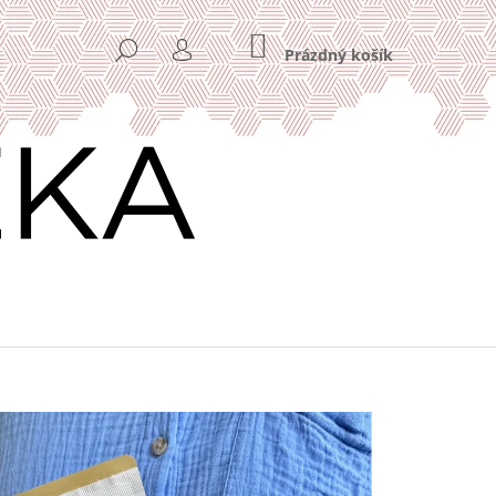
NÁKUPNÍ
HLEDAT
KOŠÍK
Prázdný košík
PŘIHLÁŠENÍ
Následující
VÁ KÁVA HOME OFFICE