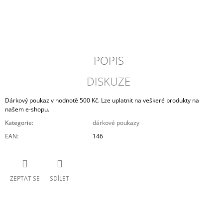
J
E
M
E
POPIS
PRAŽENÁ
ZRNKOVÁ
KÁVA
DISKUZE
HOME
OFFICE
Dárkový poukaz v hodnotě 500 Kč. Lze uplatnit na veškeré produkty na
329
našem e-shopu.
Kč
Kategorie
:
dárkové poukazy
EAN
:
146
ZEPTAT SE
SDÍLET