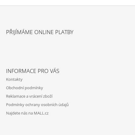
Z
Á
PŘIJÍMÁME ONLINE PLATBY
P
A
T
Í
INFORMACE PRO VÁS
Kontakty
Obchodní podmínky
Reklamace a vrácení zboží
Podmínky ochrany osobních údajů
Najdete nás na MALL.cz