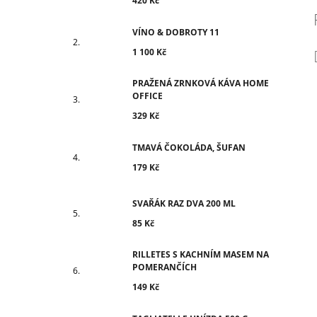
420 Kč
VÍNO & DOBROTY 11
1 100 Kč
PRAŽENÁ ZRNKOVÁ KÁVA HOME
OFFICE
329 Kč
TMAVÁ ČOKOLÁDA, ŠUFAN
179 Kč
SVAŘÁK RAZ DVA 200 ML
85 Kč
RILLETES S KACHNÍM MASEM NA
POMERANČÍCH
149 Kč