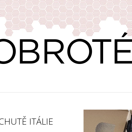
CO POTŘEBUJETE NAJÍT?
HLEDAT
DOPORUČUJEME
CHUTĚ ITÁLIE
VÍNO & DOBROTY 11
PRAŽENÁ ZRNKO