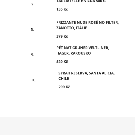
TAGLIATELLE HNÍZDA 500 G
135 Kč
FRIZZANTE NUDE ROSÉ NO FILTER,
ZANOTTO, ITÁLIE
379 Kč
PÉT NAT GRUNER VELTLINER,
HAGER, RAKOUSKO
520 Kč
SYRAH RESERVA, SANTA ALICIA,
CHILE
299 Kč
Z