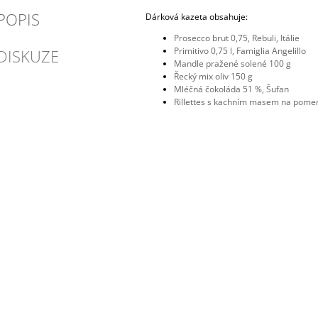
POPIS
Dárková kazeta obsahuje:
Prosecco brut 0,75, Rebuli, Itálie
Primitivo 0,75 l, Famiglia Angelillo
DISKUZE
Mandle pražené solené 100 g
Řecký mix oliv 150 g
Mléčná čokoláda 51 %, Šufan
Rillettes s kachním masem na pomer