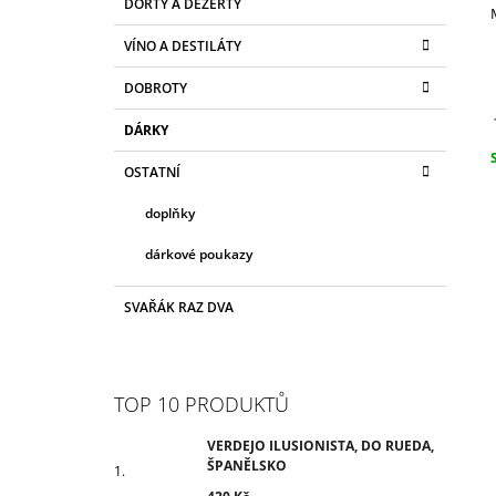
ŠPANĚLSKO
DORTY A DEZERTY
T
A
kategorie
T
420 Kč
R
VÍNO A DESTILÁTY
E
A
G
DOBROTY
N
O
R
N
DÁRKY
I
Í
E
OSTATNÍ
c
P
A
doplňky
N
dárkové poukazy
E
L
SVAŘÁK RAZ DVA
TOP 10 PRODUKTŮ
VERDEJO ILUSIONISTA, DO RUEDA,
ŠPANĚLSKO