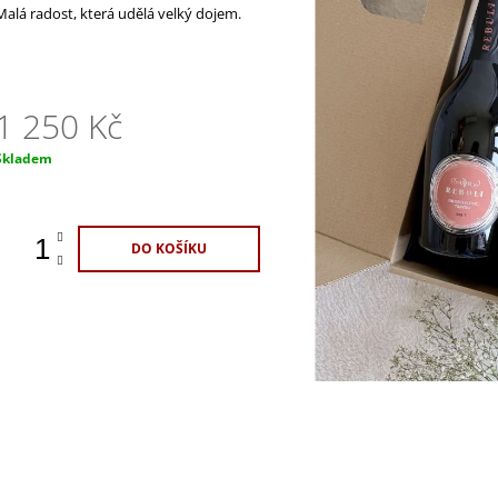
1 100 Kč
329 Kč
Malá radost, která udělá velký dojem.
1 250 Kč
Měrná
Skladem
ena:
DO KOŠÍKU