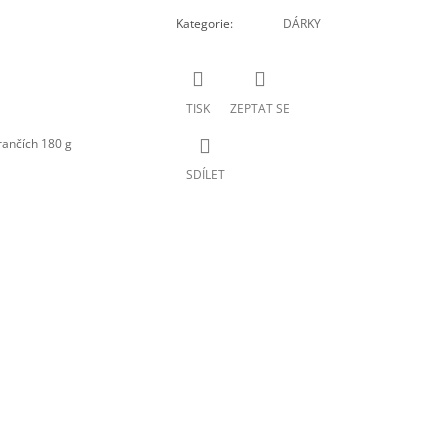
Kategorie
:
DÁRKY
TISK
ZEPTAT SE
ančích 180 g
SDÍLET