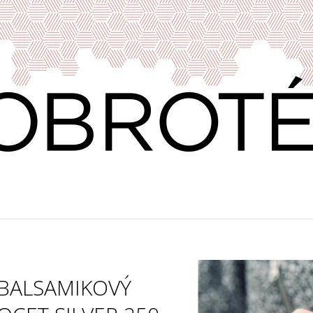
CO POTŘEBUJETE NAJÍT?
HLEDAT
DOPORUČUJEME
BALSAMIKOVÝ
VERDEJO ILUSIONISTA, DO RUEDA,
VÍNO & DOBROT