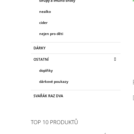
sirupy a imuno shoty
c
nealko
cider
nejen pro děti
DÁRKY
OSTATNÍ
doplňky
dárkové poukazy
SVAŘÁK RAZ DVA
TOP 10 PRODUKTŮ