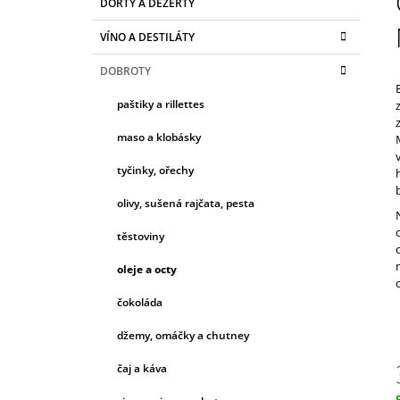
DORTY A DEZERTY
T
A
kategorie
399 Kč
T
R
VÍNO A DESTILÁTY
E
A
G
DOBROTY
N
O
R
N
paštiky a rillettes
I
Í
E
maso a klobásky
P
A
tyčinky, ořechy
N
olivy, sušená rajčata, pesta
E
těstoviny
L
oleje a octy
čokoláda
džemy, omáčky a chutney
čaj a káva