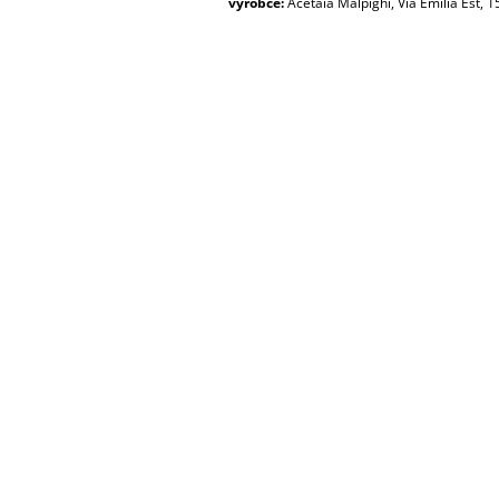
výrobce:
Acetaia Malpighi, Via Emilia Est, 