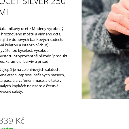
OCET SILVER 250
ŠPANĚLSKO
1 100 Kč
420 Kč
ML
Balzamikový ocet z Modeny
vyrobený
z hroznového moštu a vinného octa,
zrající v
dubových barikových sudech
.
Má kulatou a intenzivní chuť,
vyváženou kyselost, vysokou
hustotu. Stoprocentně přírodní produkt
bez karamelu, barviv a přísad.
Nejlepší je na zeleninových salátech,
omeletách, caprese, pečených masech,
carpacciu a vařeném mase, ale také v
malých kapkách na rizoto a čerstvé
ovocné saláty.
339 Kč
Měrná
Skladem