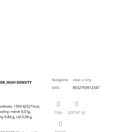
Kategorie
:
oleje a octy
ER, HIGH DENSITY
EAN
:
8032793912347
odnota: 1364 kJ/321kcal,
seliny: méně 0,01g,
TISK
ZEPTAT SE
ny 0,84 g, sůl 0,06 g.