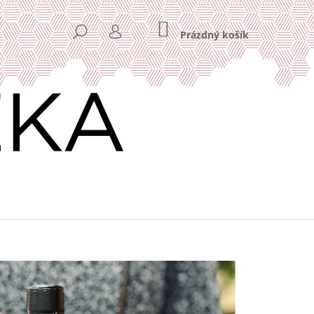
NÁKUPNÍ
HLEDAT
KOŠÍK
Prázdný košík
PŘIHLÁŠENÍ
Následující
Y 11