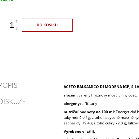
ena:
DO KOŠÍKU
POPIS
ACETO BALSAMICO DI MODENA IGP, SILV
složení:
vařený hroznový mošt, vinný ocet.
DISKUZE
alergeny:
siřičitany
nutriční hodnoty na 100 ml:
Energetická h
tuky méně 0,1g, z toho nasycené mastné ky
sacharidy: 79,4 g z toho cukry 72,8 g, bílkovi
Vyrobeno v Itálii.