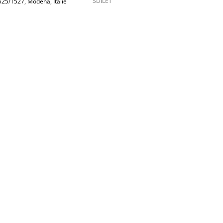
SDÍLET
1525/1527, Modena, Itálie