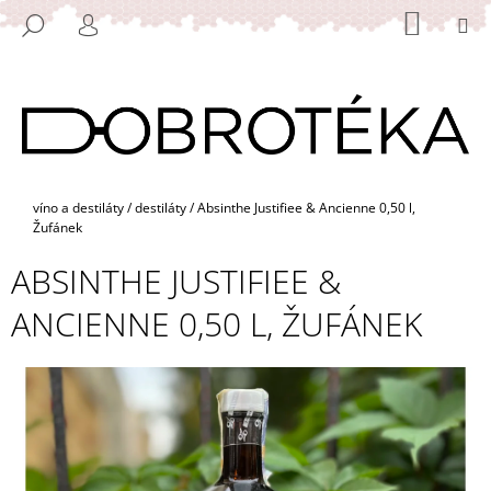
K
Přejít
NÁKUP
M
HLEDAT
na
KOŠÍK
O
PŘIHLÁŠENÍ
ZPĚT
ZPĚT
obsah
Š
Í
C
K
O
P
O
Domů
víno a destiláty
/
destiláty
/
Absinthe Justifiee & Ancienne 0,50 l,
T
Žufánek
Ř
ABSINTHE JUSTIFIEE &
E
B
ANCIENNE 0,50 L, ŽUFÁNEK
U
J
E
T
E
N