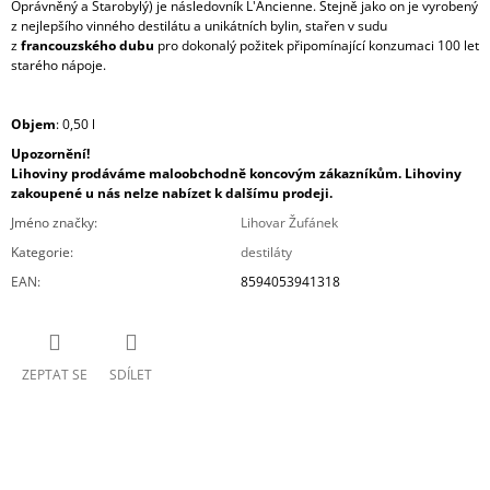
Oprávněný a Starobylý) je následovník L'Ancienne.
Stejně jako on je vyrobený
z nejlepšího vinného destilátu a unikátních bylin, stařen v sudu
z
francouzského dubu
pro dokonalý požitek připomínající konzumaci 100 let
starého nápoje.
Objem
: 0,50 l
Upozornění!
Lihoviny prodáváme maloobchodně koncovým zákazníkům. Lihoviny
zakoupené u nás nelze nabízet k dalšímu prodeji.
Jméno značky
:
Lihovar Žufánek
Kategorie
:
destiláty
EAN
:
8594053941318
ZEPTAT SE
SDÍLET