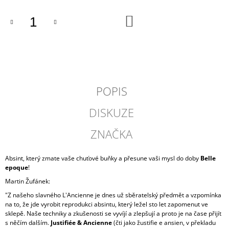
J
E
DO
KOŠÍKU
M
E
VÍNO
&
DOBROTY
11
POPIS
1
100
DISKUZE
Kč
ZNAČKA
Absint, který zmate vaše chuťové buňky a přesune vaši mysl do doby
Belle
epoque
!
Martin Žufánek:
"Z našeho slavného L'Ancienne je dnes už sběratelský předmět a vzpomínka
na to, že jde vyrobit reprodukci absintu, který ležel sto let zapomenut ve
sklepě. Naše techniky a zkušenosti se vyvíjí a zlepšují a proto je na čase přijít
s něčím dalším.
Justifiée & Ancienne
(čti jako žustifie e ansien, v překladu