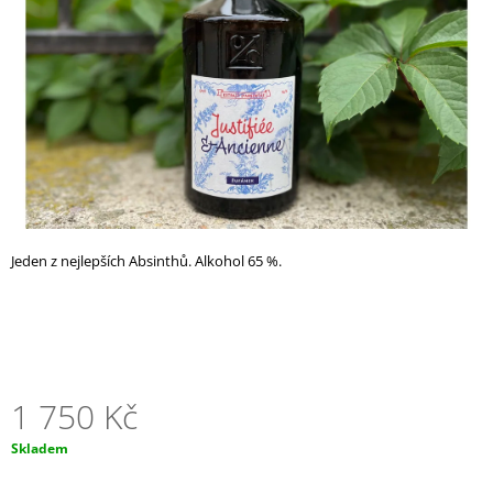
A
J
Í
T
?
HLEDAT
Jeden z nejlepších Absinthů. Alkohol 65 %.
D
O
P
1 750 Kč
O
R
U
Měrná
Skladem
Č
cena:
U