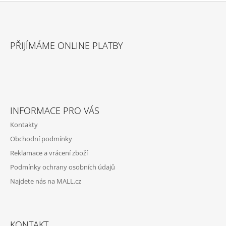
Z
Á
PŘIJÍMÁME ONLINE PLATBY
P
A
T
Í
INFORMACE PRO VÁS
Kontakty
Obchodní podmínky
Reklamace a vrácení zboží
Podmínky ochrany osobních údajů
Najdete nás na MALL.cz
KONTAKT