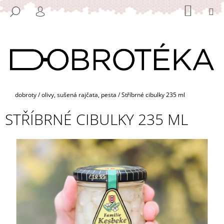
K
Přejít
NÁKUP
M
HLEDAT
na
KOŠÍK
O
PŘIHLÁŠENÍ
ZPĚT
ZPĚT
obsah
Š
Í
C
K
O
P
O
Domů
dobroty
/
olivy, sušená rajčata, pesta
/
Stříbrné cibulky 235 ml
T
STŘÍBRNÉ CIBULKY 235 ML
Ř
E
B
U
J
E
T
E
N