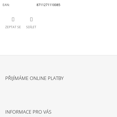
EAN
:
8711271110085
ZEPTAT SE
SDÍLET
Z
Á
PŘIJÍMÁME ONLINE PLATBY
P
A
T
Í
INFORMACE PRO VÁS