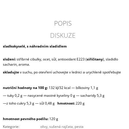
J
E
M
E
POPIS
DISKUZE
VERDEJO
ILUSIONISTA,
DO
sladkokyselé, s náhradním sladidlem
RUEDA,
ŠPANĚLSKO
složení:
stříbrné cibulky, ocet, sůl, antioxidant E223 (
siřičitany
), sladidlo
420
sacharin, aroma.
Kč
skladujte
v suchu, po otevření uchovejte v lednici a urychleně spotřebujte
nutriční hodnoty na 100 g:
132 kJ/32 kcal — bílkoviny 1,1 g
— tuky 0,2 g — nasycené mastné kyseliny 0 g — sacharidy 5,3 g
—z toho cukry 5,3 g — sůl 0,48 g
hmotnost:
220 g
hmotnost pevného podílu:
120 g
Kategorie
:
olivy, sušená rajčata, pesta