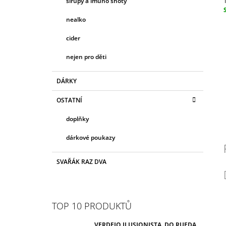
sirupy a imuno shoty
1
c
nealko
cider
nejen pro děti
DÁRKY
OSTATNÍ
doplňky
dárkové poukazy
SVAŘÁK RAZ DVA
TOP 10 PRODUKTŮ
VERDEJO ILUSIONISTA, DO RUEDA,