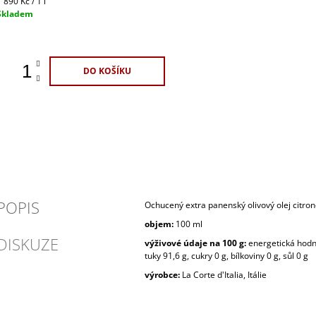
Měrná
 890 Kč / 1 l
ena:
Skladem
DO KOŠÍKU
POPIS
Ochucený extra panenský olivový olej citro
objem:
100 ml
DISKUZE
výživové údaje na 100 g:
energetická hodno
tuky 91,6 g, cukry 0 g, bílkoviny 0 g, sůl 0 g
výrobce:
La Corte d'Italia, Itálie