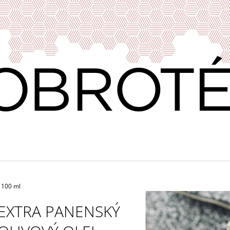
CO POTŘEBUJETE NAJÍT?
HLEDAT
DOPORUČUJEME
 100 ml
EXTRA PANENSKÝ
VÍNO & DOBROTY 11
PRAŽENÁ ZRNKO