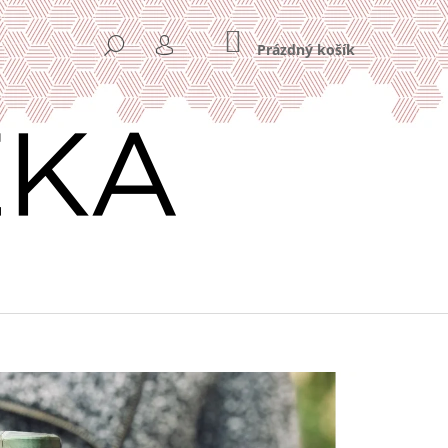
NÁKUPNÍ
HLEDAT
KOŠÍK
Prázdný košík
PŘIHLÁŠENÍ
Následující
VÁ KÁVA HOME OFFICE