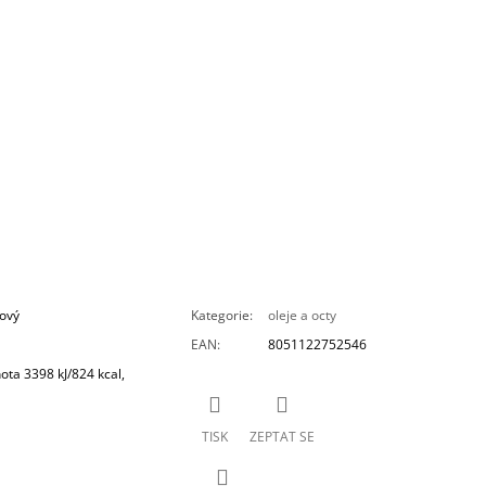
nový
Kategorie
:
oleje a octy
EAN
:
8051122752546
ta 3398 kJ/824 kcal,
TISK
ZEPTAT SE