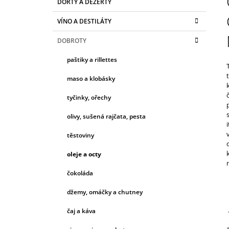
ŠPANĚLSKO
DORTY A DEZERTY
T
A
kategorie
T
420 Kč
R
VÍNO A DESTILÁTY
E
A
G
DOBROTY
N
O
R
N
paštiky a rillettes
I
Í
E
maso a klobásky
P
A
tyčinky, ořechy
N
olivy, sušená rajčata, pesta
E
těstoviny
L
oleje a octy
čokoláda
džemy, omáčky a chutney
čaj a káva