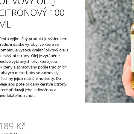
OLIVOVÝ OLEJ
1 100 Kč
329 Kč
CITRÓNOVÝ 100
ML
Tento výjimečný produkt je výsledkem
tradiční italské výroby, ve které se
kombinuje vysoce kvalitní olivový olej s
čerstvými citrony. O
lej je vyráběn z
pečlivě vybraných oliv, které jsou
sklizeny a zpracovány podle tradičních
italských metod, aby se zachovaly
všechny jejich nutriční hodnoty. Do
oleje jsou poté přidány čerstvé citrony,
které přidávají jeho jedinečnou a
neodolatelnou chuť.
189 Kč